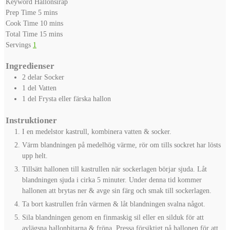
Keyword
Hallonsirap
minutes
Prep Time
5
mins
minutes
Cook Time
10
mins
minutes
Total Time
15
mins
Servings
1
Ingredienser
2
delar
Socker
1
del
Vatten
1
del
Frysta eller färska hallon
Instruktioner
I en medelstor kastrull, kombinera vatten & socker.
Värm blandningen på medelhög värme, rör om tills sockret har lösts
upp helt.
Tillsätt hallonen till kastrullen när sockerlagen börjar sjuda. Låt
blandningen sjuda i cirka 5 minuter. Under denna tid kommer
hallonen att brytas ner & avge sin färg och smak till sockerlagen.
Ta bort kastrullen från värmen & låt blandningen svalna något.
Sila blandningen genom en finmaskig sil eller en silduk för att
avlägsna hallonbitarna & fröna. Pressa försiktigt på hallonen för att