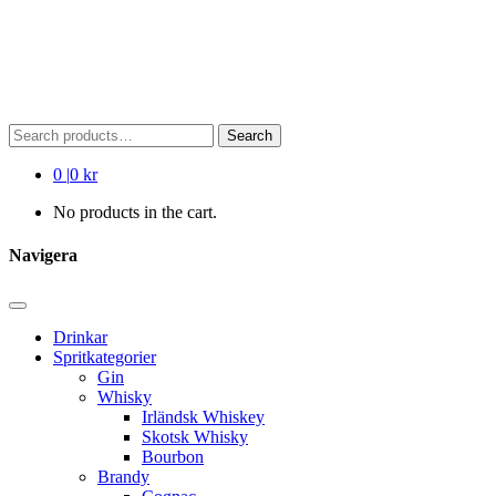
Search
Search
for:
0
|
0 kr
No products in the cart.
Navigera
Drinkar
Spritkategorier
Gin
Whisky
Irländsk Whiskey
Skotsk Whisky
Bourbon
Brandy