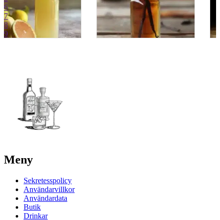
6
7
8
9
Meny
Sekretesspolicy
Användarvillkor
Användardata
Butik
Drinkar