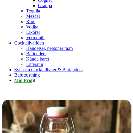
Cognac
Grappa
Tequila
Mezcal
Rom
Vodka
Likörer
Vermouth
Cocktailvärlden
Händelser, personer m.m
Bartenders
Kända barer
Litteratur
Svenska Cocktailbarer & Bartenders
Barutrustning
Min Profil