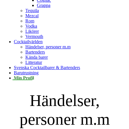
Cognac
Grappa
Tequila
Mezcal
Rom
Vodka
Likörer
Vermouth
Cocktailvärlden
Händelser, personer m.m
Bartenders
Kända barer
Litteratur
Svenska Cocktailbarer & Bartenders
Barutrustning
Min Profil
Händelser,
personer m.m