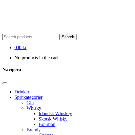
Search
Search
for:
0
|
0 kr
No products in the cart.
Navigera
Drinkar
Spritkategorier
Gin
Whisky
Irländsk Whiskey
Skotsk Whisky
Bourbon
Brandy