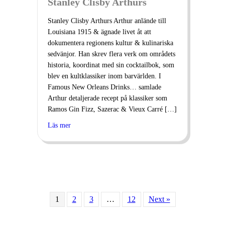
Stanley Clisby Arthurs
Stanley Clisby Arthurs Arthur anlände till
Louisiana 1915 & ägnade livet åt att
dokumentera regionens kultur & kulinariska
sedvänjor. Han skrev flera verk om områdets
historia, koordinat med sin cocktailbok, som
blev en kultklassiker inom barvärlden. I
Famous New Orleans Drinks… samlade
Arthur detaljerade recept på klassiker som
Ramos Gin Fizz, Sazerac & Vieux Carré […]
Läs mer
1
2
3
…
12
Next »