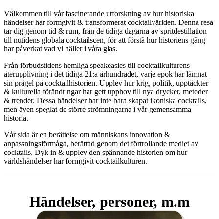
Välkommen till vår fascinerande utforskning av hur historiska
händelser har formgivit & transformerat cocktailvärlden. Denna resa
tar dig genom tid & rum, från de tidiga dagarna av spritdestillation
till nutidens globala cocktailscen, för att förstå hur historiens gång
har påverkat vad vi häller i våra glas.
Från förbudstidens hemliga speakeasies till cocktailkulturens
återupplivning i det tidiga 21:a århundradet, varje epok har lämnat
sin prägel på cocktailhistorien. Upplev hur krig, politik, upptäckter
& kulturella förändringar har gett upphov till nya drycker, metoder
& trender. Dessa händelser har inte bara skapat ikoniska cocktails,
men även speglat de större strömningarna i vår gemensamma
historia.
Vår sida är en berättelse om människans innovation &
anpassningsförmåga, berättad genom det förtrollande mediet av
cocktails. Dyk in & upplev den spännande historien om hur
världshändelser har formgivit cocktailkulturen.
Händelser, personer, m.m