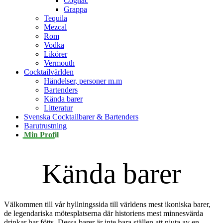
Cognac
Grappa
Tequila
Mezcal
Rom
Vodka
Likörer
Vermouth
Cocktailvärlden
Händelser, personer m.m
Bartenders
Kända barer
Litteratur
Svenska Cocktailbarer & Bartenders
Barutrustning
Min Profil
Kända barer
Välkommen till vår hyllningssida till världens mest ikoniska barer,
de legendariska mötesplatserna där historiens mest minnesvärda
drinkar har fötts. Dessa barer är inte bara ställen att njuta av en