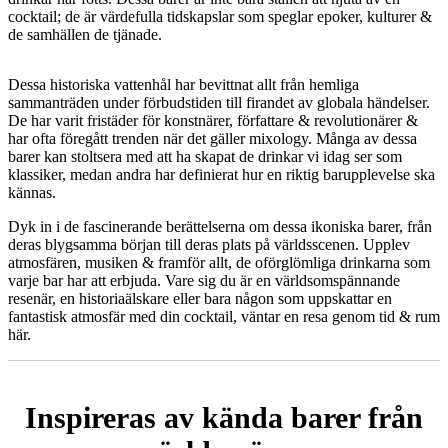
cocktail; de är värdefulla tidskapslar som speglar epoker, kulturer &
de samhällen de tjänade.
Dessa historiska vattenhål har bevittnat allt från hemliga
sammanträden under förbudstiden till firandet av globala händelser.
De har varit fristäder för konstnärer, författare & revolutionärer &
har ofta föregått trenden när det gäller mixology. Många av dessa
barer kan stoltsera med att ha skapat de drinkar vi idag ser som
klassiker, medan andra har definierat hur en riktig barupplevelse ska
kännas.
Dyk in i de fascinerande berättelserna om dessa ikoniska barer, från
deras blygsamma början till deras plats på världsscenen. Upplev
atmosfären, musiken & framför allt, de oförglömliga drinkarna som
varje bar har att erbjuda. Vare sig du är en världsomspännande
resenär, en historiaälskare eller bara någon som uppskattar en
fantastisk atmosfär med din cocktail, väntar en resa genom tid & rum
här.
Inspireras av kända barer från