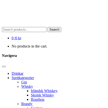
Search
Search
for:
0
|
0 kr
No products in the cart.
Navigera
Drinkar
Spritkategorier
Gin
Whisky
Irländsk Whiskey
Skotsk Whisky
Bourbon
Brandy