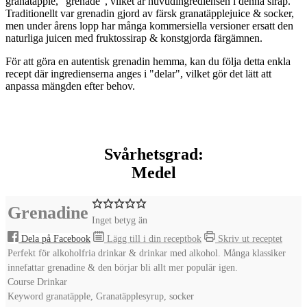
granatäpple, "grenade", vilket är huvudingrediensen i denna sirap.
Traditionellt var grenadin gjord av färsk granatäpplejuice & socker,
men under årens lopp har många kommersiella versioner ersatt den
naturliga juicen med fruktossirap & konstgjorda färgämnen.
För att göra en autentisk grenadin hemma, kan du följa detta enkla
recept där ingredienserna anges i "delar", vilket gör det lätt att
anpassa mängden efter behov.
Svårhetsgrad:
Medel
Grenadine
Inget betyg än
Dela på Facebook
Lägg till i din receptbok
Skriv ut receptet
Perfekt för alkoholfria drinkar & drinkar med alkohol. Många klassiker
innefattar grenadine & den börjar bli allt mer populär igen.
Course
Drinkar
Keyword
granatäpple, Granatäpplesyrup, socker