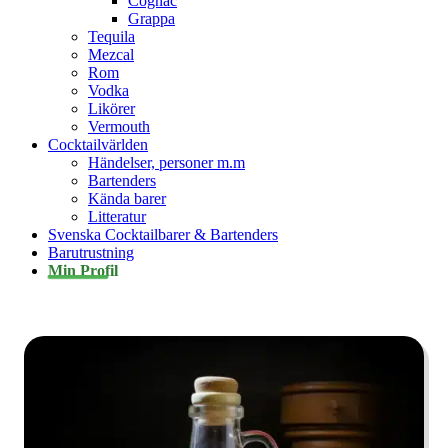
Cognac
Grappa
Tequila
Mezcal
Rom
Vodka
Likörer
Vermouth
Cocktailvärlden
Händelser, personer m.m
Bartenders
Kända barer
Litteratur
Svenska Cocktailbarer & Bartenders
Barutrustning
Min Profil