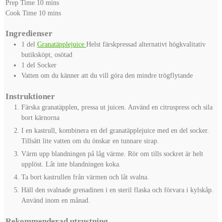
minutes
Prep Time
10
mins
minutes
Cook Time
10
mins
Ingredienser
1
del
Granatäpplejuice
Helst färskpressad alternativt högkvalitativ
butiksköpt, osötad
1
del
Socker
Vatten om du känner att du vill göra den mindre trögflytande
Instruktioner
Färska granatäpplen, pressa ut juicen. Använd en citruspress och sila
bort kärnorna
I en kastrull, kombinera en del granatäpplejuice med en del socker.
Tillsätt lite vatten om du önskar en tunnare sirap.
Värm upp blandningen på låg värme. Rör om tills sockret är helt
upplöst. Låt inte blandningen koka.
Ta bort kastrullen från värmen och låt svalna.
Häll den svalnade grenadinen i en steril flaska och förvara i kylskåp.
Använd inom en månad.
Rekommenderad utrustning