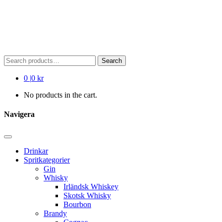
Search
Search
for:
0
|
0 kr
No products in the cart.
Navigera
Drinkar
Spritkategorier
Gin
Whisky
Irländsk Whiskey
Skotsk Whisky
Bourbon
Brandy