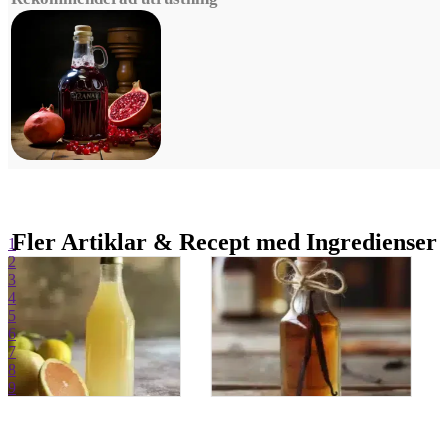
Fler Artiklar & Recept med Ingredienser
1
2
3
4
5
6
7
8
9