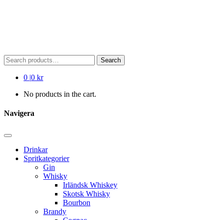
Search
Search
for:
0
|
0 kr
No products in the cart.
Navigera
Drinkar
Spritkategorier
Gin
Whisky
Irländsk Whiskey
Skotsk Whisky
Bourbon
Brandy