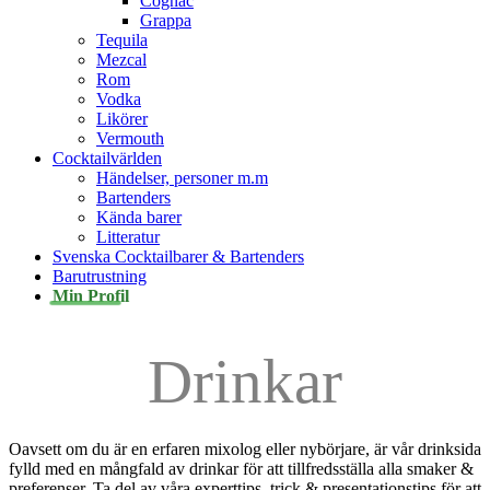
Cognac
Grappa
Tequila
Mezcal
Rom
Vodka
Likörer
Vermouth
Cocktailvärlden
Händelser, personer m.m
Bartenders
Kända barer
Litteratur
Svenska Cocktailbarer & Bartenders
Barutrustning
Min Profil
Drinkar
Oavsett om du är en erfaren mixolog eller nybörjare, är vår drinksida
fylld med en mångfald av drinkar för att tillfredsställa alla smaker &
preferenser. Ta del av våra experttips, trick & presentationstips för att