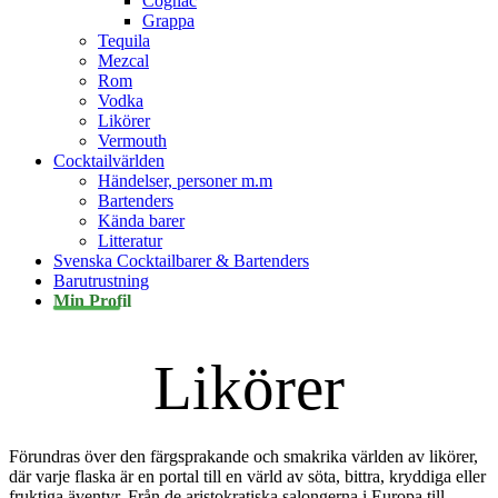
Cognac
Grappa
Tequila
Mezcal
Rom
Vodka
Likörer
Vermouth
Cocktailvärlden
Händelser, personer m.m
Bartenders
Kända barer
Litteratur
Svenska Cocktailbarer & Bartenders
Barutrustning
Min Profil
Likörer
Förundras över den färgsprakande och smakrika världen av likörer,
där varje flaska är en portal till en värld av söta, bittra, kryddiga eller
fruktiga äventyr. Från de aristokratiska salongerna i Europa till