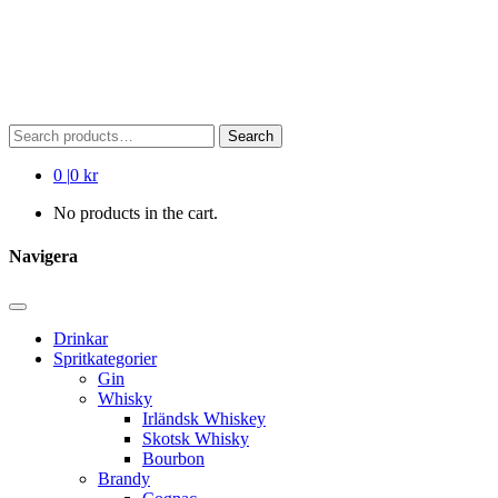
Search
Search
for:
0
|
0 kr
No products in the cart.
Navigera
Drinkar
Spritkategorier
Gin
Whisky
Irländsk Whiskey
Skotsk Whisky
Bourbon
Brandy