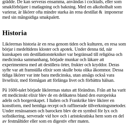
grädde. De kan serveras ensamma, användas i cocktails, eller som
smakförhöjare i matlagning och bakning. Med en alkoholhalt som
varierar, är likörer ofta mindre starka än rena destillat & imponerar
med sin mångsidiga smakpalett.
Historia
Likörernas historia är en resa genom tiden och kulturen, en resa som
börjar i medeltidens kloster och apotek. Under denna tid, när
kunskapen om destillationstekniker var begränsad till religiösa och
medicinska sammanhang, började munkar och läkare att
experimentera med att destillera örter, frukter och kryddor. Deras
syfte var att framställa elixir som skulle bota olika åkommor. Dessa
tidiga likörer var inte bara medicinska, utan ansågs också vara
livselixir, med förmågan att förlänga livet och förbättra hälsan.
På 1600-talet började likörernas status att förändras. Från att ha varit
ett medicinskt elixir blev de en delikatess bland den europeiska
adeln och borgerskapet. I Italien och Frankrike blev likörer en
konstform, med hemliga recept och raffinerade tillverkningsmetoder.
Under renässansen och barocken blev de en symbol för lyx och
sofistikering, serverade vid hov och i aristokratiska hem som en del
av festmåltider eller som en digestiv efter maten.