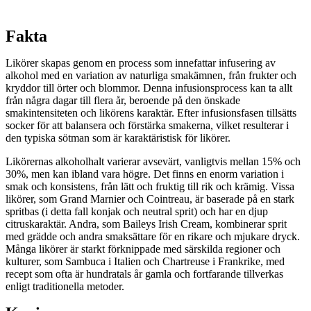
Fakta
Likörer skapas genom en process som innefattar infusering av
alkohol med en variation av naturliga smakämnen, från frukter och
kryddor till örter och blommor. Denna infusionsprocess kan ta allt
från några dagar till flera år, beroende på den önskade
smakintensiteten och likörens karaktär. Efter infusionsfasen tillsätts
socker för att balansera och förstärka smakerna, vilket resulterar i
den typiska sötman som är karaktäristisk för likörer.
Likörernas alkoholhalt varierar avsevärt, vanligtvis mellan 15% och
30%, men kan ibland vara högre. Det finns en enorm variation i
smak och konsistens, från lätt och fruktig till rik och krämig. Vissa
likörer, som Grand Marnier och Cointreau, är baserade på en stark
spritbas (i detta fall konjak och neutral sprit) och har en djup
citruskaraktär. Andra, som Baileys Irish Cream, kombinerar sprit
med grädde och andra smaksättare för en rikare och mjukare dryck.
Många likörer är starkt förknippade med särskilda regioner och
kulturer, som Sambuca i Italien och Chartreuse i Frankrike, med
recept som ofta är hundratals år gamla och fortfarande tillverkas
enligt traditionella metoder.