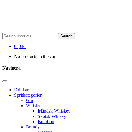
Search
Search
for:
0
|
0 kr
No products in the cart.
Navigera
Drinkar
Spritkategorier
Gin
Whisky
Irländsk Whiskey
Skotsk Whisky
Bourbon
Brandy