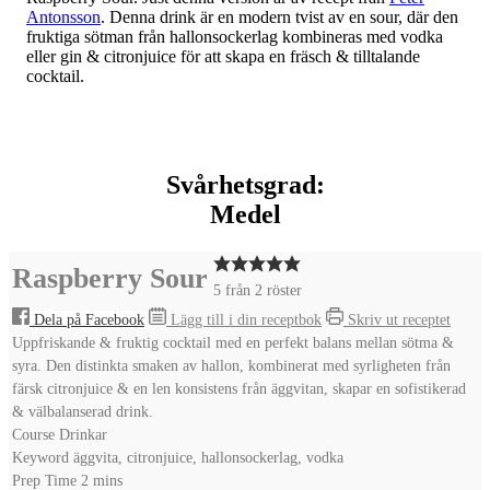
Antonsson
. Denna drink är en modern tvist av en sour, där den
fruktiga sötman från hallonsockerlag kombineras med vodka
eller gin & citronjuice för att skapa en fräsch & tilltalande
cocktail.
Svårhetsgrad:
Medel
Raspberry Sour
5
från
2
röster
Dela på Facebook
Lägg till i din receptbok
Skriv ut receptet
Uppfriskande & fruktig cocktail med en perfekt balans mellan sötma &
syra. Den distinkta smaken av hallon, kombinerat med syrligheten från
färsk citronjuice & en len konsistens från äggvitan, skapar en sofistikerad
& välbalanserad drink.
Course
Drinkar
Keyword
äggvita, citronjuice, hallonsockerlag, vodka
minutes
Prep Time
2
mins