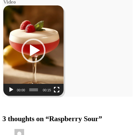
Video
Video
Player
00:00
00:15
3 thoughts on “
Raspberry Sour
”