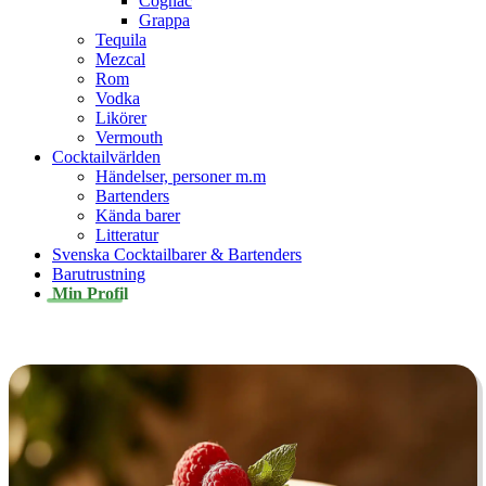
Cognac
Grappa
Tequila
Mezcal
Rom
Vodka
Likörer
Vermouth
Cocktailvärlden
Händelser, personer m.m
Bartenders
Kända barer
Litteratur
Svenska Cocktailbarer & Bartenders
Barutrustning
Min Profil