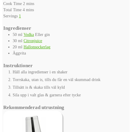
minutes
Cook Time
2
mins
minutes
Total Time
4
mins
Servings
1
Ingredienser
50
ml
Vodka
Eller gin
30
ml
Citronjuice
20
ml
Hallonsockerlag
Äggvita
Instruktioner
Häll alla ingredienser i en shaker
Torrskaka, utan is, tills du får en väl skummad drink
Tillsätt is & skaka tills väl kyld
Sila upp i valt glas & garnera efter tycke
Rekommenderad utrustning