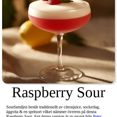
Raspberry Sour
Sourfamiljen består traditionellt av citronjuice, sockerlag,
äggvita & en spritsort vilket stämmer överens på denna
Raspberry Sour. Just denna version är av recept från
Peter