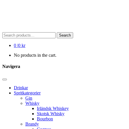
Search
Search
for:
0
|
0 kr
No products in the cart.
Navigera
Drinkar
Spritkategorier
Gin
Whisky
Irländsk Whiskey
Skotsk Whisky
Bourbon
Brandy