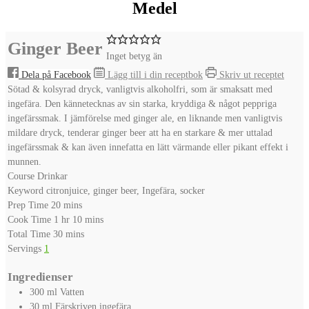
Medel
Ginger Beer
Inget betyg än
Dela på Facebook
Lägg till i din receptbok
Skriv ut receptet
Sötad & kolsyrad dryck, vanligtvis alkoholfri, som är smaksatt med
ingefära. Den kännetecknas av sin starka, kryddiga & något peppriga
ingefärssmak. I jämförelse med ginger ale, en liknande men vanligtvis
mildare dryck, tenderar ginger beer att ha en starkare & mer uttalad
ingefärssmak & kan även innefatta en lätt värmande eller pikant effekt i
munnen.
Course
Drinkar
Keyword
citronjuice, ginger beer, Ingefära, socker
minutes
Prep Time
20
mins
hour
minutes
Cook Time
1
hr
10
mins
minutes
Total Time
30
mins
Servings
1
Ingredienser
300
ml
Vatten
30
ml
Färskriven ingefära