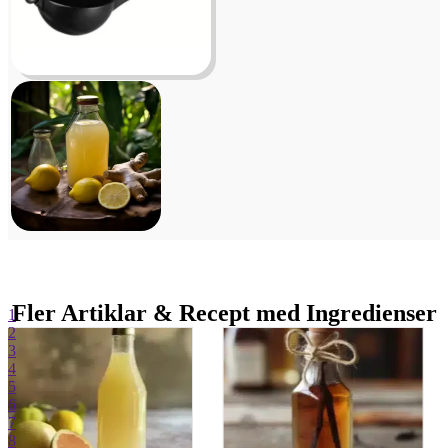
Fler Artiklar & Recept med Ingredienser
1
2
3
4
5
6
7
8