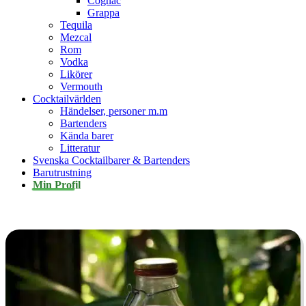
Cognac
Grappa
Tequila
Mezcal
Rom
Vodka
Likörer
Vermouth
Cocktailvärlden
Händelser, personer m.m
Bartenders
Kända barer
Litteratur
Svenska Cocktailbarer & Bartenders
Barutrustning
Min Profil