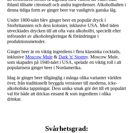
ibland tillsatte citronsaft och andra ingredienser. Alkoholhalten i
denna tidiga form av ginger beer var vanligtvis ganska låg.
Under 1800-talet blev ginger beer en populär dryck i
Storbritannien och dess kolonier, inklusive USA. Med tiden
utvecklades drycken till att ofta vara alkoholfri, speciellt efter
införandet av alkoholregleringar & förändringar i
produktionsmetoder.
Ginger beer är en viktig ingrediens i flera klassiska cocktails,
inklusive
Moscow Mule
&
Dark 'n' Stormy
. Moscow Mule,
som skapades på 1940-talet i USA, spelade en viktig roll i att
popularisera ginger beer i Nordamerika.
Idag är ginger beer tillgänglig i många olika varianter världen
över, från traditionellt bryggda versioner till moderna, icke-
alkoholiska tappningar. Dess unika smak gör det till ett populärt
val för både att drickas ensamt & som ingrediens i olika
drinkar.
Svårhetsgrad: