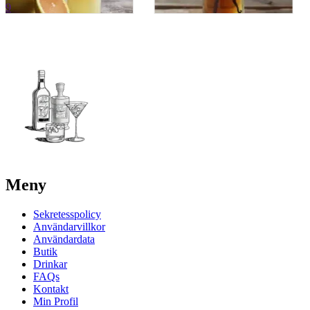
9
Meny
Sekretesspolicy
Användarvillkor
Användardata
Butik
Drinkar
FAQs
Kontakt
Min Profil