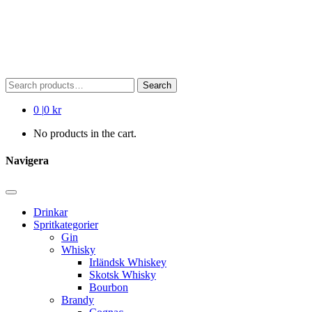
Search
Search
for:
0
|
0 kr
No products in the cart.
Navigera
Drinkar
Spritkategorier
Gin
Whisky
Irländsk Whiskey
Skotsk Whisky
Bourbon
Brandy