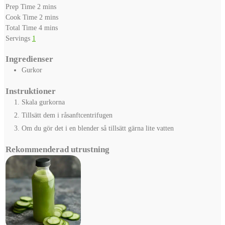
minutes
Prep Time
2
mins
minutes
Cook Time
2
mins
minutes
Total Time
4
mins
Servings
1
Ingredienser
Gurkor
Instruktioner
Skala gurkorna
Tillsätt dem i råsanftcentrifugen
Om du gör det i en blender så tillsätt gärna lite vatten
Rekommenderad utrustning