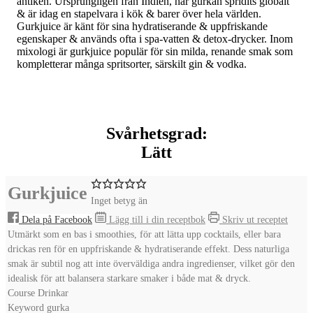
antiken. Ursprungligen från Indien, har gurkan spridits globalt
& är idag en stapelvara i kök & barer över hela världen.
Gurkjuice är känt för sina hydratiserande & uppfriskande
egenskaper & används ofta i spa-vatten & detox-drycker. Inom
mixologi är gurkjuice populär för sin milda, renande smak som
kompletterar många spritsorter, särskilt gin & vodka.
Svårhetsgrad:
Lätt
Gurkjuice
Inget betyg än
Dela på Facebook
Lägg till i din receptbok
Skriv ut receptet
Utmärkt som en bas i smoothies, för att lätta upp cocktails, eller bara
drickas ren för en uppfriskande & hydratiserande effekt. Dess naturliga
smak är subtil nog att inte överväldiga andra ingredienser, vilket gör den
idealisk för att balansera starkare smaker i både mat & dryck.
Course
Drinkar
Keyword
gurka