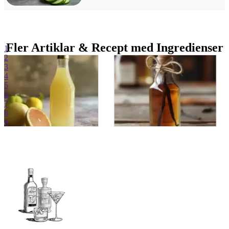
Fler Artiklar & Recept med Ingredienser
1
2
3
4
5
6
7
8
9