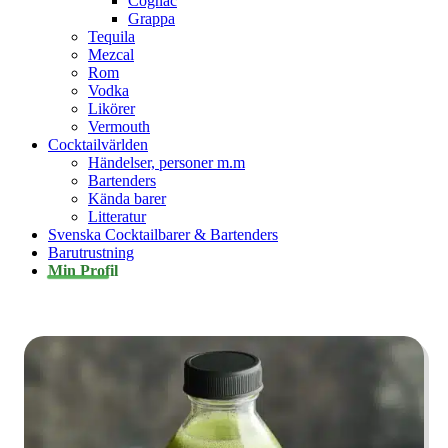
Cognac
Grappa
Tequila
Mezcal
Rom
Vodka
Likörer
Vermouth
Cocktailvärlden
Händelser, personer m.m
Bartenders
Kända barer
Litteratur
Svenska Cocktailbarer & Bartenders
Barutrustning
Min Profil