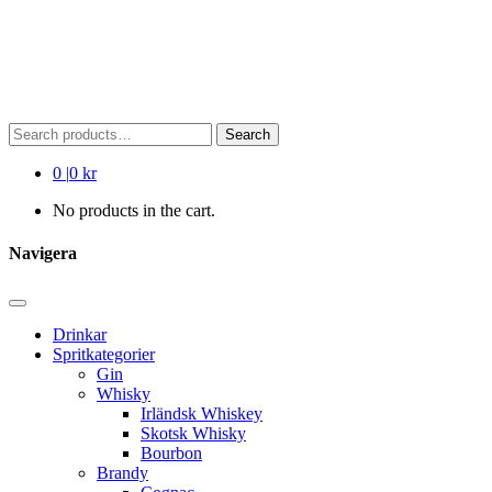
Search
Search
for:
0
|
0 kr
No products in the cart.
Navigera
Drinkar
Spritkategorier
Gin
Whisky
Irländsk Whiskey
Skotsk Whisky
Bourbon
Brandy