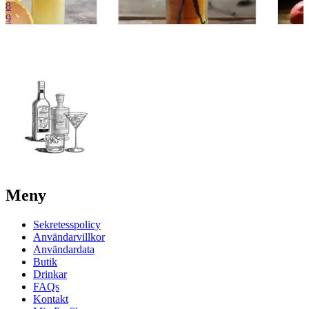
8
9
Meny
Sekretesspolicy
Användarvillkor
Användardata
Butik
Drinkar
FAQs
Kontakt