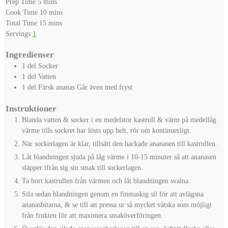
minutes
Prep Time
5
mins
minutes
Cook Time
10
mins
minutes
Total Time
15
mins
Servings
1
Ingredienser
1
del
Socker
1
del
Vatten
1
del
Färsk ananas
Går även med fryst
Instruktioner
Blanda vatten & socker i en medelstor kastrull & värm på medellåg
värme tills sockret har lösts upp helt, rör om kontinuerligt.
När sockerlagen är klar, tillsätt den hackade ananasen till kastrullen.
Låt blandningen sjuda på låg värme i 10-15 minuter så att ananasen
släpper ifrån sig sin smak till sockerlagen.
Ta bort kastrullen från värmen och låt blandningen svalna.
Sila sedan blandningen genom en finmaskig sil för att avlägsna
ananasbitarna, & se till att pressa ur så mycket vätska som möjligt
från frukten för att maximera smaköverföringen.