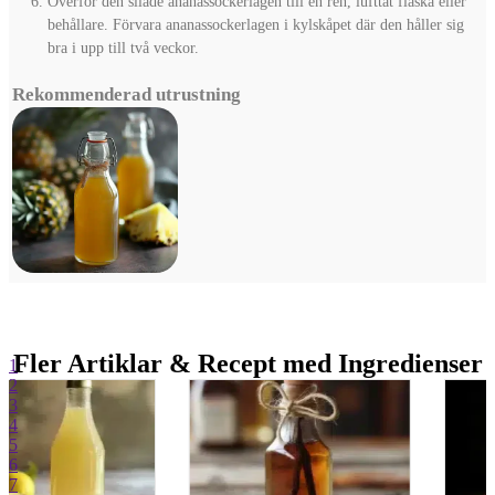
Överför den silade ananassockerlagen till en ren, lufttät flaska eller
behållare. Förvara ananassockerlagen i kylskåpet där den håller sig
bra i upp till två veckor.
Rekommenderad utrustning
Fler Artiklar & Recept med Ingredienser
1
2
3
4
5
6
7