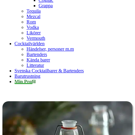
Cognac
Grappa
Tequila
Mezcal
Rom
Vodka
Likörer
Vermouth
Cocktailvärlden
Händelser, personer m.m
Bartenders
Kända barer
Litteratur
Svenska Cocktailbarer & Bartenders
Barutrustning
Min Profil