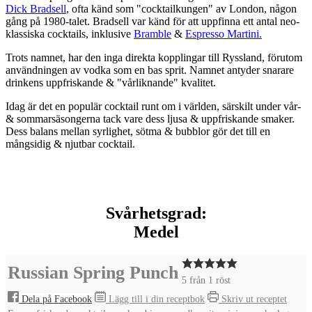
Dick Bradsell
, ofta känd som "cocktailkungen" av London, någon
gång på 1980-talet. Bradsell var känd för att uppfinna ett antal neo-
klassiska cocktails, inklusive
Bramble
&
Espresso Martini.
Trots namnet, har den inga direkta kopplingar till Ryssland, förutom
användningen av vodka som en bas sprit. Namnet antyder snarare
drinkens uppfriskande & "vårliknande" kvalitet.
Idag är det en populär cocktail runt om i världen, särskilt under vår-
& sommarsäsongerna tack vare dess ljusa & uppfriskande smaker.
Dess balans mellan syrlighet, sötma & bubblor gör det till en
mångsidig & njutbar cocktail.
Svårhetsgrad:
Medel
Russian Spring Punch
5
från 1 röst
Dela på Facebook
Lägg till i din receptbok
Skriv ut receptet