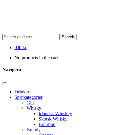
Search
Search
for:
0
|
0 kr
No products in the cart.
Navigera
Drinkar
Spritkategorier
Gin
Whisky
Irländsk Whiskey
Skotsk Whisky
Bourbon
Brandy