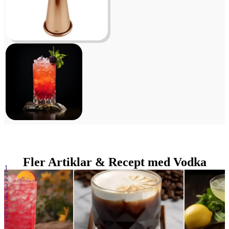
Fler Artiklar & Recept med Vodka
1
2
3
4
5
6
7