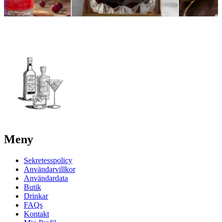
8
9
Meny
Sekretesspolicy
Användarvillkor
Användardata
Butik
Drinkar
FAQs
Kontakt