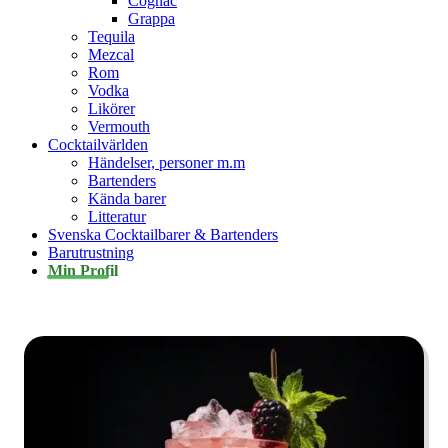
Cognac
Grappa
Tequila
Mezcal
Rom
Vodka
Likörer
Vermouth
Cocktailvärlden
Händelser, personer m.m
Bartenders
Kända barer
Litteratur
Svenska Cocktailbarer & Bartenders
Barutrustning
Min Profil