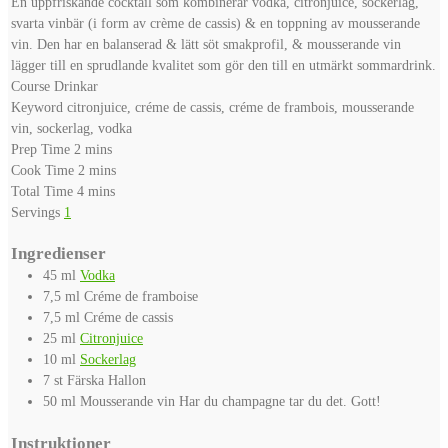
En uppfriskande cocktail som kombinerar vodka, citronjuice, sockerlag,
svarta vinbär (i form av crème de cassis) & en toppning av mousserande
vin. Den har en balanserad & lätt söt smakprofil, & mousserande vin
lägger till en sprudlande kvalitet som gör den till en utmärkt sommardrink.
Course
Drinkar
Keyword
citronjuice, créme de cassis, créme de frambois, mousserande
vin, sockerlag, vodka
minutes
Prep Time
2
mins
minutes
Cook Time
2
mins
minutes
Total Time
4
mins
Servings
1
Ingredienser
45
ml
Vodka
7,5
ml
Créme de framboise
7,5
ml
Créme de cassis
25
ml
Citronjuice
10
ml
Sockerlag
7
st
Färska Hallon
50
ml
Mousserande vin
Har du champagne tar du det. Gott!
Instruktioner