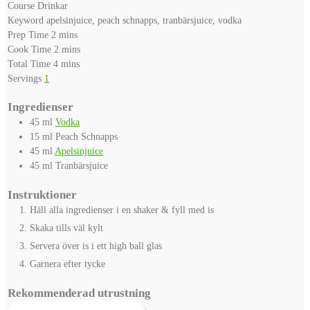
Course
Drinkar
Keyword
apelsinjuice, peach schnapps, tranbärsjuice, vodka
minutes
Prep Time
2
mins
minutes
Cook Time
2
mins
minutes
Total Time
4
mins
Servings
1
Ingredienser
45
ml
Vodka
15
ml
Peach Schnapps
45
ml
Apelsinjuice
45
ml
Tranbärsjuice
Instruktioner
Häll alla ingredienser i en shaker & fyll med is
Skaka tills väl kylt
Servera över is i ett high ball glas
Garnera efter tycke
Rekommenderad utrustning