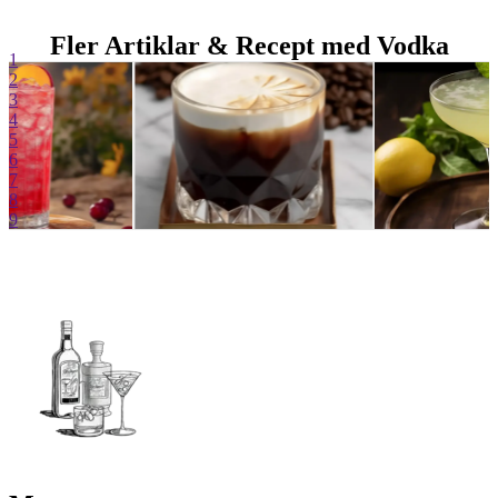
Fler Artiklar & Recept med Vodka
1
2
3
4
5
6
7
8
9