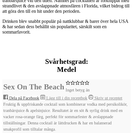
tranbärsjuice vid den tiden. Namnet på cocktailen är förknippat med
strandlivet & den avslappnade atmosfären i Florida, vilket bidrog till
att göra den till en hit under den perioden.
Drinken blev snabbt populär på nattklubbar & barer över hela USA
& har sedan dess behållit sin popularitet, särskilt som en
sommarfavorit.
Svårhetsgrad:
Medel
Sex On The Beach
Inget betyg än
Dela på Facebook
Lägg till i din receptbok
Skriv ut receptet
Fruktig & uppfriskande cocktail som kombinerar vodka med persikolikör,
tranbärsjuice & apelsinjuice. Resultatet är en söt & syrlig drink med en
vacker rosa-orange färg, perfekt för sommarfester & avslappnade
tillställningar. Denna cocktail är lättdrucken & har en balanserad
smakprofil som tilltalar många.