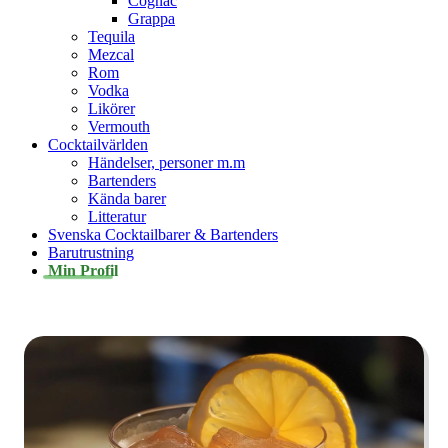
Cognac
Grappa
Tequila
Mezcal
Rom
Vodka
Likörer
Vermouth
Cocktailvärlden
Händelser, personer m.m
Bartenders
Kända barer
Litteratur
Svenska Cocktailbarer & Bartenders
Barutrustning
Min Profil