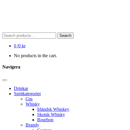
Search
Search
for:
0
|
0 kr
No products in the cart.
Navigera
Drinkar
Spritkategorier
Gin
Whisky
Irländsk Whiskey
Skotsk Whisky
Bourbon
Brandy