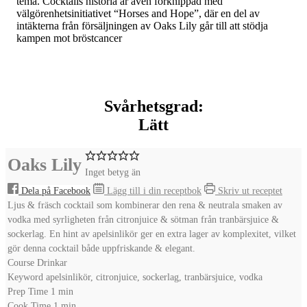
tema. Cocktails historia är även förknippad med
välgörenhetsinitiativet “Horses and Hope”, där en del av
intäkterna från försäljningen av Oaks Lily går till att stödja
kampen mot bröstcancer
Svårhetsgrad:
Lätt
Oaks Lily
Inget betyg än
Dela på Facebook
Lägg till i din receptbok
Skriv ut receptet
Ljus & fräsch cocktail som kombinerar den rena & neutrala smaken av
vodka med syrligheten från citronjuice & sötman från tranbärsjuice &
sockerlag. En hint av apelsinlikör ger en extra lager av komplexitet, vilket
gör denna cocktail både uppfriskande & elegant.
Course
Drinkar
Keyword
apelsinlikör, citronjuice, sockerlag, tranbärsjuice, vodka
minute
Prep Time
1
min
minute
Cook Time
1
min