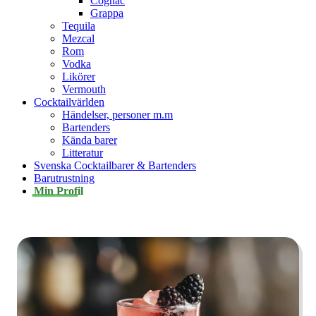
Cognac
Grappa
Tequila
Mezcal
Rom
Vodka
Likörer
Vermouth
Cocktailvärlden
Händelser, personer m.m
Bartenders
Kända barer
Litteratur
Svenska Cocktailbarer & Bartenders
Barutrustning
Min Profil