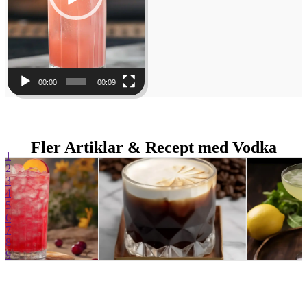
00:00
00:09
Fler Artiklar & Recept med Vodka
1
2
3
4
5
6
7
8
9