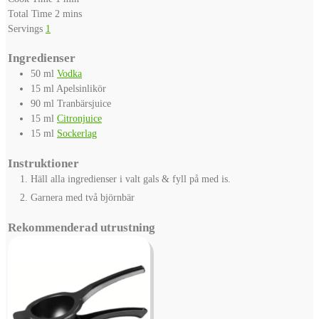
minutes
Total Time
2
mins
Servings
1
Ingredienser
50
ml
Vodka
15
ml
Apelsinlikör
90
ml
Tranbärsjuice
15
ml
Citronjuice
15
ml
Sockerlag
Instruktioner
Häll alla ingredienser i valt gals & fyll på med is.
Garnera med två björnbär
Rekommenderad utrustning