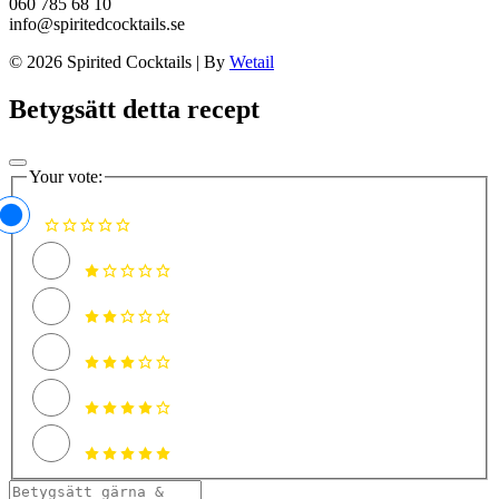
060 785 68 10
info@spiritedcocktails.se
© 2026 Spirited Cocktails
|
By
Wetail
Betygsätt detta recept
Your vote: