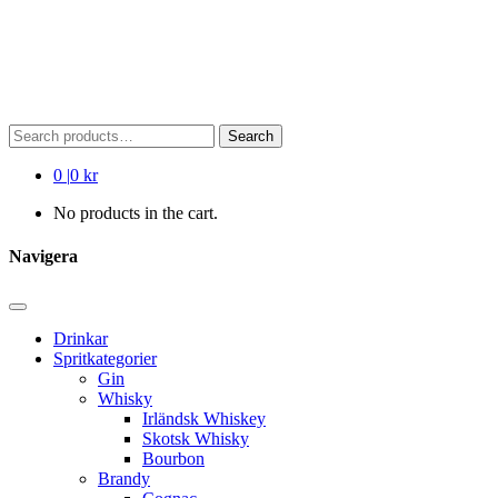
Search
Search
for:
0
|
0 kr
No products in the cart.
Navigera
Drinkar
Spritkategorier
Gin
Whisky
Irländsk Whiskey
Skotsk Whisky
Bourbon
Brandy