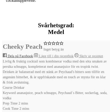
cocktailupplevelse.
Svårhetsgrad:
Medel
Cheeky Peach
Inget betyg än
Dela på Facebook
Lägg till i din receptbok
Skriv ut receptet
Livlig & fruktig cocktail som kombinerar vodka med den söta smaken av
persika schnapps, kompletterat med ananasjuice för en tropisk twist.
Drinken är balanserad med ett stänk av Peychaud's bitters som tillför en
angenäm bitterhet, & är uppfriskande med en touch av mynta för en klar
& frisk avslutning.
Course
Drinkar
Keyword
ananasjuice, peach schnapps, Peychaud´s Bitter, sockerlag, soda,
vodka
minutes
Prep Time
2
mins
minutes
Cook Time
2
mins