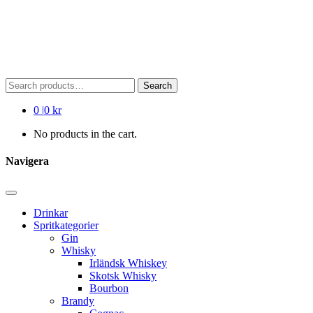
Search
Search
for:
0
|
0 kr
No products in the cart.
Navigera
Drinkar
Spritkategorier
Gin
Whisky
Irländsk Whiskey
Skotsk Whisky
Bourbon
Brandy