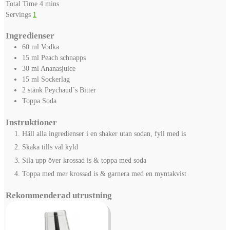
minutes
Total Time
4
mins
Servings
1
Ingredienser
60
ml
Vodka
15
ml
Peach schnapps
30
ml
Ananasjuice
15
ml
Sockerlag
2
stänk
Peychaud´s Bitter
Toppa
Soda
Instruktioner
Häll alla ingredienser i en shaker utan sodan, fyll med is
Skaka tills väl kyld
Sila upp över krossad is & toppa med soda
Toppa med mer krossad is & garnera med en myntakvist
Rekommenderad utrustning