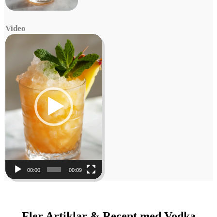
Video
Video
Player
00:00
00:09
Fler Artiklar & Recept med Vodka