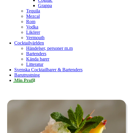
Cognac
Grappa
Tequila
Mezcal
Rom
Vodka
Likörer
Vermouth
Cocktailvärlden
Händelser, personer m.m
Bartenders
Kända barer
Litteratur
Svenska Cocktailbarer & Bartenders
Barutrustning
Min Profil