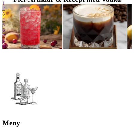
1
2
3
4
5
6
7
8
9
Meny