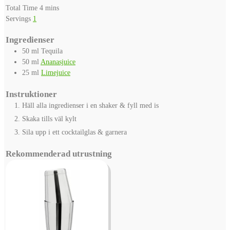
minutes
Total Time
4
mins
Servings
1
Ingredienser
50
ml
Tequila
50
ml
Ananasjuice
25
ml
Limejuice
Instruktioner
Häll alla ingredienser i en shaker & fyll med is
Skaka tills väl kylt
Sila upp i ett cocktailglas & garnera
Rekommenderad utrustning