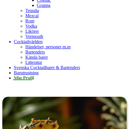
Cognac
Grappa
Tequila
Mezcal
Rom
Vodka
Likörer
Vermouth
Cocktailvärlden
Händelser, personer m.m
Bartenders
Kända barer
Litteratur
Svenska Cocktailbarer & Bartenders
Barutrustning
Min Profil