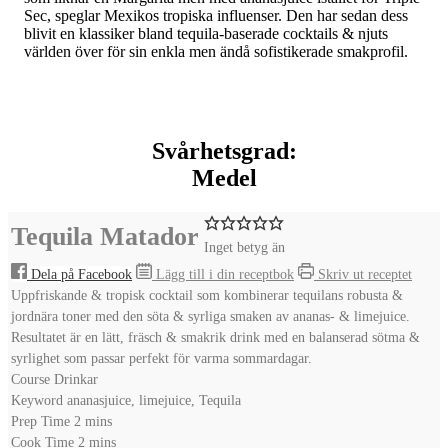
Sec, speglar Mexikos tropiska influenser. Den har sedan dess
blivit en klassiker bland tequila-baserade cocktails & njuts
världen över för sin enkla men ändå sofistikerade smakprofil.
Svårhetsgrad:
Medel
Tequila Matador
Inget betyg än
Dela på Facebook
Lägg till i din receptbok
Skriv ut receptet
Uppfriskande & tropisk cocktail som kombinerar tequilans robusta &
jordnära toner med den söta & syrliga smaken av ananas- & limejuice.
Resultatet är en lätt, fräsch & smakrik drink med en balanserad sötma &
syrlighet som passar perfekt för varma sommardagar.
Course
Drinkar
Keyword
ananasjuice, limejuice, Tequila
minutes
Prep Time
2
mins
minutes
Cook Time
2
mins