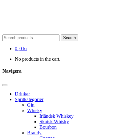
Search
Search
for:
0
|
0 kr
No products in the cart.
Navigera
Drinkar
Spritkategorier
Gin
Whisky
Irländsk Whiskey
Skotsk Whisky
Bourbon
Brandy