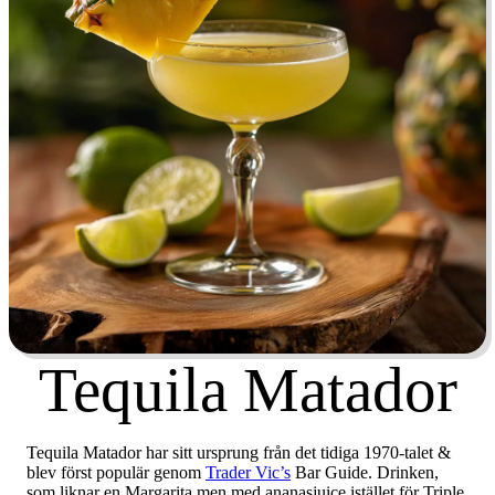
Tequila Matador
Tequila Matador har sitt ursprung från det tidiga 1970-talet &
blev först populär genom
Trader Vic’s
Bar Guide. Drinken,
som liknar en Margarita men med ananasjuice istället för Triple