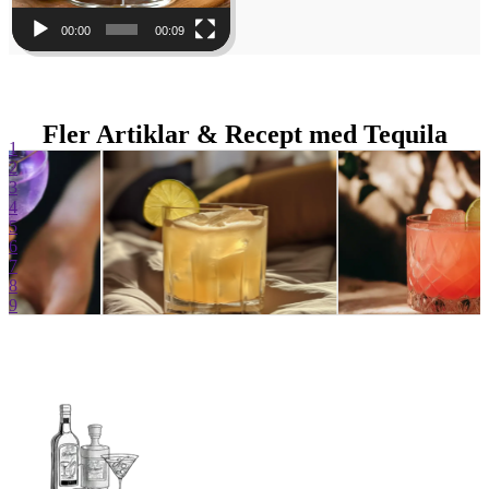
00:00
00:09
Fler Artiklar & Recept med Tequila
1
2
3
4
5
6
7
8
9