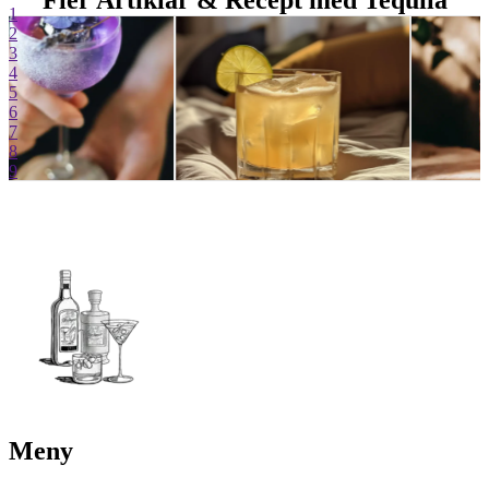
Fler Artiklar & Recept med Tequila
1
2
3
4
5
6
7
8
9
Meny