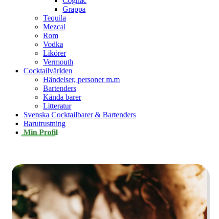
Cognac
Grappa
Tequila
Mezcal
Rom
Vodka
Likörer
Vermouth
Cocktailvärlden
Händelser, personer m.m
Bartenders
Kända barer
Litteratur
Svenska Cocktailbarer & Bartenders
Barutrustning
Min Profil