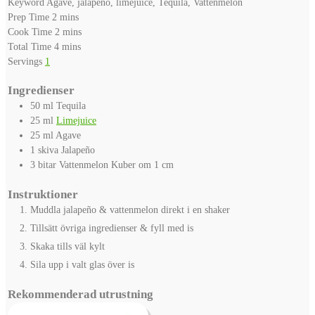
Keyword
Agave, jalapeno, limejuice, Tequila, Vattenmelon
minutes
Prep Time
2
mins
minutes
Cook Time
2
mins
minutes
Total Time
4
mins
Servings
1
Ingredienser
50
ml
Tequila
25
ml
Limejuice
25
ml
Agave
1
skiva
Jalapeño
3
bitar
Vattenmelon
Kuber om 1 cm
Instruktioner
Muddla jalapeño & vattenmelon direkt i en shaker
Tillsätt övriga ingredienser & fyll med is
Skaka tills väl kylt
Sila upp i valt glas över is
Rekommenderad utrustning