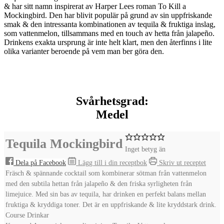
& har sitt namn inspirerat av Harper Lees roman To Kill a
Mockingbird. Den har blivit populär på grund av sin uppfriskande
smak & den intressanta kombinationen av tequila & fruktiga inslag,
som vattenmelon, tillsammans med en touch av hetta från jalapeño.
Drinkens exakta ursprung är inte helt klart, men den återfinns i lite
olika varianter beroende på vem man ber göra den.
Svårhetsgrad:
Medel
Tequila Mockingbird
Inget betyg än
Dela på Facebook
Lägg till i din receptbok
Skriv ut receptet
Fräsch & spännande cocktail som kombinerar sötman från vattenmelon
med den subtila hettan från jalapeño & den friska syrligheten från
limejuice. Med sin bas av tequila, har drinken en perfekt balans mellan
fruktiga & kryddiga toner. Det är en uppfriskande & lite kryddstark drink.
Course
Drinkar