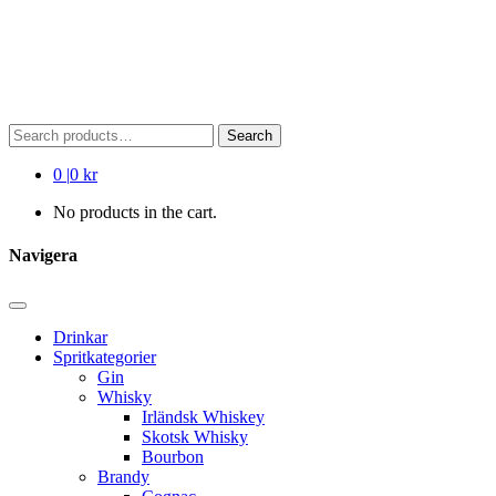
Search
Search
for:
0
|
0 kr
No products in the cart.
Navigera
Drinkar
Spritkategorier
Gin
Whisky
Irländsk Whiskey
Skotsk Whisky
Bourbon
Brandy