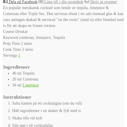
Dela på Facebook
Lägg till i din receptbok
Skriv ut receptet
En populär mexikansk cocktail som består av tequila, limejuice &
Cointreau eller Triple Sec. Den serveras oftast i ett salt-rimmad glas & kan
vara antingen skakad & serverad "on the rocks" (med is) eller blandad med
is för att skapa en frusen version.
Course
Drinkar
Keyword
cointreau, limejuice, Tequila
minutes
Prep Time
2
mins
minutes
Cook Time
2
mins
Servings
1
Ingredienser
40
ml
Tequila
20
ml
Cointreau
30
ml
Limejuice
Instruktioner
Salta kanten på ett cocktailglas (om du vill)
Häll ingredienser i en shaker & fyll med is
Skaka tills väl kylt
Sila upp i ett cocktailglas