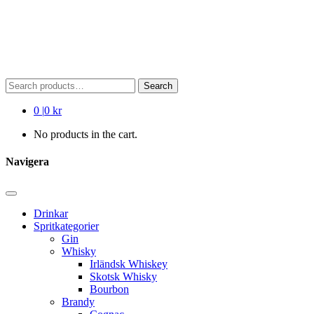
Search
Search
for:
0
|
0 kr
No products in the cart.
Navigera
Drinkar
Spritkategorier
Gin
Whisky
Irländsk Whiskey
Skotsk Whisky
Bourbon
Brandy