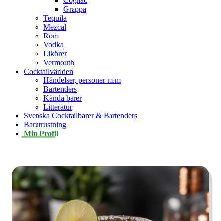
Cognac
Grappa
Tequila
Mezcal
Rom
Vodka
Likörer
Vermouth
Cocktailvärlden
Händelser, personer m.m
Bartenders
Kända barer
Litteratur
Svenska Cocktailbarer & Bartenders
Barutrustning
Min Profil