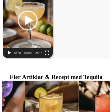
00:00
00:15
Fler Artiklar & Recept med Tequila
1
2
3
4
5
6
7
8