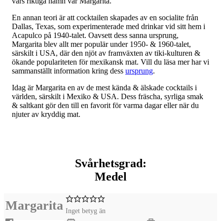
vars riktiga namn var Margarita.
En annan teori är att cocktailen skapades av en socialite från
Dallas, Texas, som experimenterade med drinkar vid sitt hem i
Acapulco på 1940-talet. Oavsett dess sanna ursprung,
Margarita blev allt mer populär under 1950- & 1960-talet,
särskilt i USA, där den njöt av framväxten av tiki-kulturen &
ökande populariteten för mexikansk mat. Vill du läsa mer har vi
sammanställt information kring dess
ursprung
.
Idag är Margarita en av de mest kända & älskade cocktails i
världen, särskilt i Mexiko & USA. Dess fräscha, syrliga smak
& saltkant gör den till en favorit för varma dagar eller när du
njuter av kryddig mat.
Svårhetsgrad:
Medel
Margarita
Inget betyg än