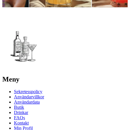
9
Meny
Sekretesspolicy
Användarvillkor
Användardata
Butik
Drinkar
FAQs
Kontakt
Min Profil