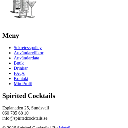
Meny
Sekretesspolicy
Användarvillkor
Användardata
Butik
Drinkar
FAQs
Kontakt
Min Profil
Spirited Cocktails
Esplanaden 25, Sundsvall
060 785 68 10
info@spiritedcocktails.se
© 2026 Spirited Cocktails
|
By
Wetail