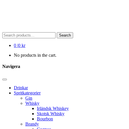
Search
Search
for:
0
|
0 kr
No products in the cart.
Navigera
Drinkar
Spritkategorier
Gin
Whisky
Irländsk Whiskey
Skotsk Whisky
Bourbon
Brandy