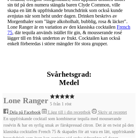
sin tid på den numera stängda baren Clyde Common, ville
skapa en lätt & uppfriskande brunchdrink som också kunde
avnjutas när som helst under dagen. Drinken beskrivs av
Morgenthaler som "lägre alkoholhalt, bubblig, rosa & läcker".
Lone Ranger är en variation av den klassiska cocktailen
French
75
, där tequila används istället för gin, & mousserande rosé
lägger till en frisk underton av frukt. Cocktailen kan också
enkelt förberedas i större mängder för stora grupper.
Svårhetsgrad:
Medel
Lone Ranger
5
från 1 röst
Dela på Facebook
Lägg till i din receptbok
Skriv ut receptet
En uppfriskande cocktail som kombinerar tequila med mousserande
rosévin & har en syrlig smak av färskpressad citron. Det är en twist på den
klassiska cocktailen French 75 & skapades för att vara en lätt, uppfriskande
brunchdrink som även kan avnjutas vid andra tidpunkter på dagen.