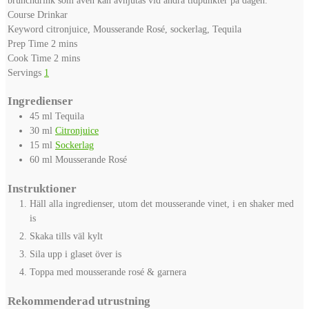
Course
Drinkar
Keyword
citronjuice, Mousserande Rosé, sockerlag, Tequila
minutes
Prep Time
2
mins
minutes
Cook Time
2
mins
Servings
1
Ingredienser
45
ml
Tequila
30
ml
Citronjuice
15
ml
Sockerlag
60
ml
Mousserande Rosé
Instruktioner
Häll alla ingredienser, utom det mousserande vinet, i en shaker med
is
Skaka tills väl kylt
Sila upp i glaset över is
Toppa med mousserande rosé & garnera
Rekommenderad utrustning