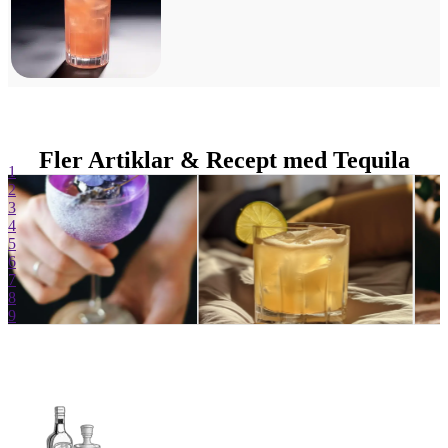
Fler Artiklar & Recept med Tequila
1
2
3
4
5
6
7
8
9