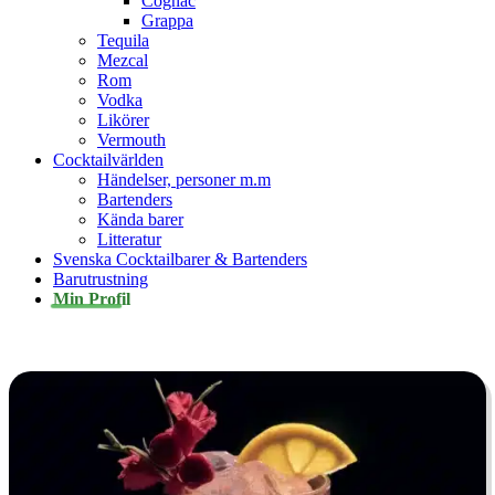
Cognac
Grappa
Tequila
Mezcal
Rom
Vodka
Likörer
Vermouth
Cocktailvärlden
Händelser, personer m.m
Bartenders
Kända barer
Litteratur
Svenska Cocktailbarer & Bartenders
Barutrustning
Min Profil