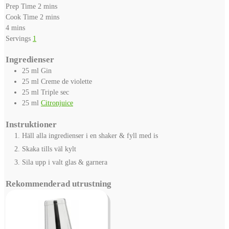
minutes
Prep Time
2
mins
minutes
Cook Time
2
mins
minutes
4
mins
Servings
1
Ingredienser
25
ml
Gin
25
ml
Creme de violette
25
ml
Triple sec
25
ml
Citronjuice
Instruktioner
Häll alla ingredienser i en shaker & fyll med is
Skaka tills väl kylt
Sila upp i valt glas & garnera
Rekommenderad utrustning