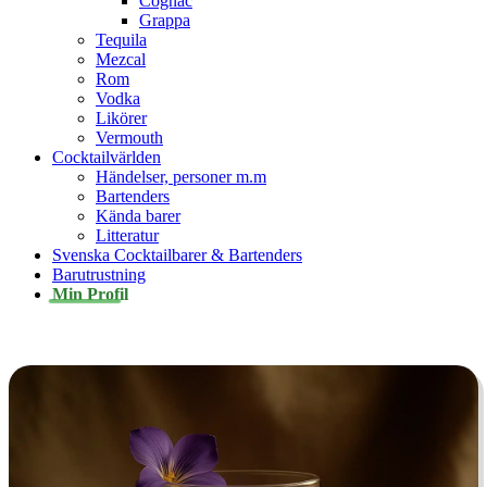
Cognac
Grappa
Tequila
Mezcal
Rom
Vodka
Likörer
Vermouth
Cocktailvärlden
Händelser, personer m.m
Bartenders
Kända barer
Litteratur
Svenska Cocktailbarer & Bartenders
Barutrustning
Min Profil