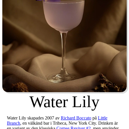
Water Lily
Water Lily skapades 2007 av
Richard Boccato
på
Little
Branch
, en välkänd bar i Tribeca, New York City. Drinken är
en variant av den klassiska
Corpse Reviver #2
, men använder