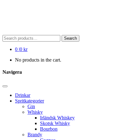
Search
Search
for:
0
|
0 kr
No products in the cart.
Navigera
Drinkar
Spritkategorier
Gin
Whisky
Irländsk Whiskey
Skotsk Whisky
Bourbon
Brandy