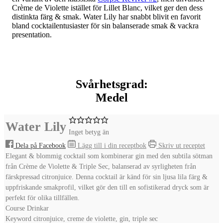
Crème de Violette istället för Lillet Blanc, vilket ger den dess
distinkta färg & smak. Water Lily har snabbt blivit en favorit
bland cocktailentusiaster för sin balanserade smak & vackra
presentation.
Svårhetsgrad:
Medel
Water Lily
Inget betyg än
Dela på Facebook
Lägg till i din receptbok
Skriv ut receptet
Elegant & blommig cocktail som kombinerar gin med den subtila sötman
från Crème de Violette & Triple Sec, balanserad av syrligheten från
färskpressad citronjuice. Denna cocktail är känd för sin ljusa lila färg &
uppfriskande smakprofil, vilket gör den till en sofistikerad dryck som är
perfekt för olika tillfällen.
Course
Drinkar
Keyword
citronjuice, creme de violette, gin, triple sec