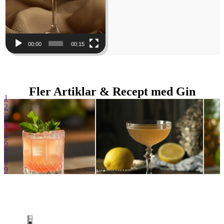
00:00
00:15
Fler Artiklar & Recept med Gin
1
2
3
4
5
6
7
8
9