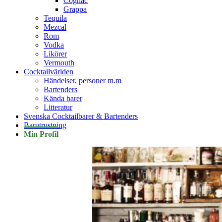
Cognac
Grappa
Tequila
Mezcal
Rom
Vodka
Likörer
Vermouth
Cocktailvärlden
Händelser, personer m.m
Bartenders
Kända barer
Litteratur
Svenska Cocktailbarer & Bartenders
Barutrustning
Min Profil