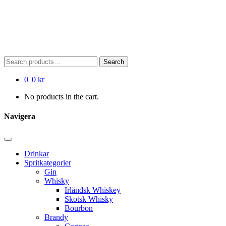
Search
Search
for:
0
|
0 kr
No products in the cart.
Navigera
Drinkar
Spritkategorier
Gin
Whisky
Irländsk Whiskey
Skotsk Whisky
Bourbon
Brandy