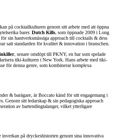
rkan på cocktailkulturen genom sitt arbete med att öppna
telserika barer.
Dutch Kills
, som öppnade 2009 i Long
för sin hantverksmässiga approach till cocktails & dess
har satt standarden för kvalitet & innovation i branschen.
nkiller
, senare omdöpt till PKNY, en bar som spelade
ularisera tiki-kulturen i New York. Hans arbete med tiki-
tresse för denna genre, som kombinerar komplexa
nder & barägare, är Boccato känd för sitt engagemang i
ers. Genom sitt ledarskap & sin pedagogiska approach
eneration av bartendingtalanger, vilket ytterligare
e inverkan på dryckeshistorien genom sina innovativa