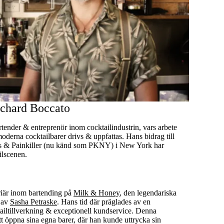
chard Boccato
rtender & entreprenör inom cocktailindustrin, vars arbete
oderna cocktailbarer drivs & uppfattas. Hans bidrag till
ls & Painkiller (nu känd som PKNY) i New York har
ilscenen.
riär inom bartending på
Milk & Honey
, den legendariska
 av
Sasha Petraske
. Hans tid där präglades av en
tailtillverkning & exceptionell kundservice. Denna
t öppna sina egna barer, där han kunde uttrycka sin