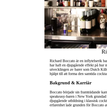
Ri
Richard Boccato är en inflytelserik ba
har haft en djupgående effekt på hur m
utvecklingen av barer som Dutch Kil
hjälpt till att forma den samtida cockta
Bakgrund & Karriär
Boccato började sin framträdande kar
speakeasy-baren i New York grundad
djupgående utbildning i klassisk cock
erfarenhet lade grunden för Boccato at