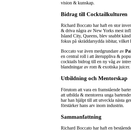
vision & kunskap.
Bidrag till Cocktailkulturen
Richard Boccato har haft en stor inve
& driva några av New Yorks mest infly
Island City, Queens, blev snabbt känd 
fokus på skräddarsydda isbitar, vilket 
Boccato var även medgrundare av
Pai
en central roll i att återuppliva & pop
cocktails bidrog till en ny våg av in
blandningar av rom & exotiska juicer.
Utbildning och Mentorskap
Förutom att vara en framstående barte
att utbilda & mentorera unga bartend
har han hjälpt till att utveckla nästa g
förstärker hans arv inom industrin.
Sammanfattning
Richard Boccato har haft en beståend