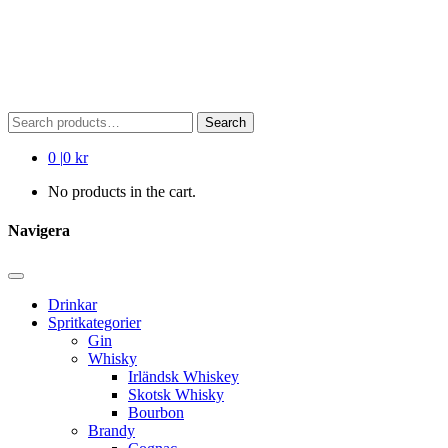
Search
Search
for:
0
|
0 kr
No products in the cart.
Navigera
Drinkar
Spritkategorier
Gin
Whisky
Irländsk Whiskey
Skotsk Whisky
Bourbon
Brandy