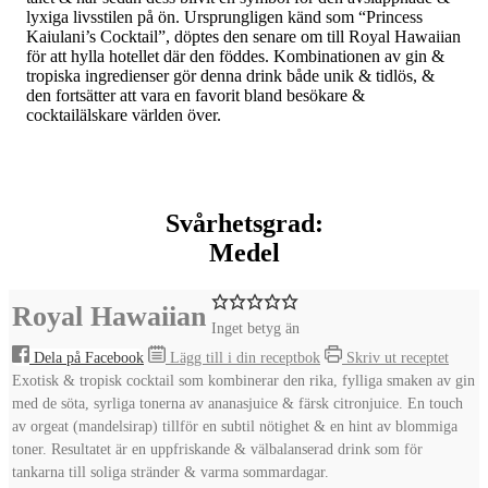
lyxiga livsstilen på ön. Ursprungligen känd som “Princess
Kaiulani’s Cocktail”, döptes den senare om till Royal Hawaiian
för att hylla hotellet där den föddes. Kombinationen av gin &
tropiska ingredienser gör denna drink både unik & tidlös, &
den fortsätter att vara en favorit bland besökare &
cocktailälskare världen över.
Svårhetsgrad:
Medel
Royal Hawaiian
Inget betyg än
Dela på Facebook
Lägg till i din receptbok
Skriv ut receptet
Exotisk & tropisk cocktail som kombinerar den rika, fylliga smaken av gin
med de söta, syrliga tonerna av ananasjuice & färsk citronjuice. En touch
av orgeat (mandelsirap) tillför en subtil nötighet & en hint av blommiga
toner. Resultatet är en uppfriskande & välbalanserad drink som för
tankarna till soliga stränder & varma sommardagar.