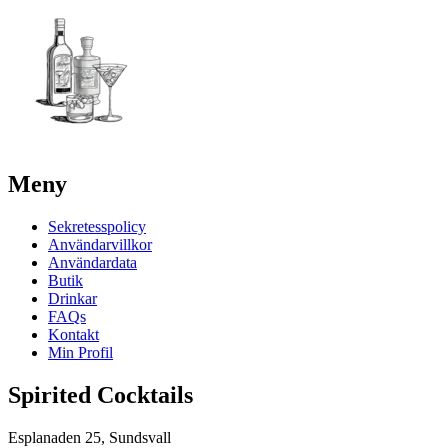
Meny
Sekretesspolicy
Användarvillkor
Användardata
Butik
Drinkar
FAQs
Kontakt
Min Profil
Spirited Cocktails
Esplanaden 25, Sundsvall