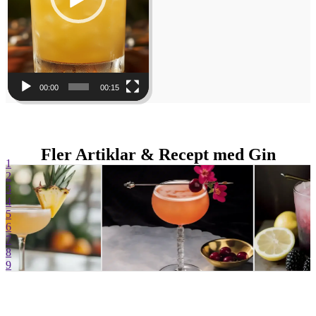
00:00
00:15
Fler Artiklar & Recept med Gin
1
2
3
4
5
6
7
8
9