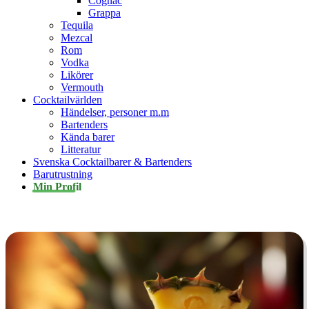
Cognac
Grappa
Tequila
Mezcal
Rom
Vodka
Likörer
Vermouth
Cocktailvärlden
Händelser, personer m.m
Bartenders
Kända barer
Litteratur
Svenska Cocktailbarer & Bartenders
Barutrustning
Min Profil