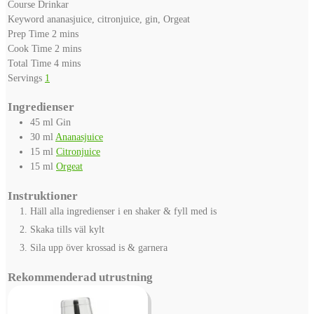
Course
Drinkar
Keyword
ananasjuice, citronjuice, gin, Orgeat
minutes
Prep Time
2
mins
minutes
Cook Time
2
mins
minutes
Total Time
4
mins
Servings
1
Ingredienser
45
ml
Gin
30
ml
Ananasjuice
15
ml
Citronjuice
15
ml
Orgeat
Instruktioner
Häll alla ingredienser i en shaker & fyll med is
Skaka tills väl kylt
Sila upp över krossad is & garnera
Rekommenderad utrustning