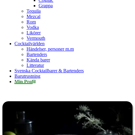
Cognac
Grappa
Tequila
Mezcal
Rom
Vodka
Likörer
Vermouth
Cocktailvärlden
Händelser, personer m.m
Bartenders
Kända barer
Litteratur
Svenska Cocktailbarer & Bartenders
Barutrustning
Min Profil