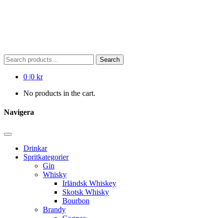
Search
Search
for:
0
|
0 kr
No products in the cart.
Navigera
Drinkar
Spritkategorier
Gin
Whisky
Irländsk Whiskey
Skotsk Whisky
Bourbon
Brandy