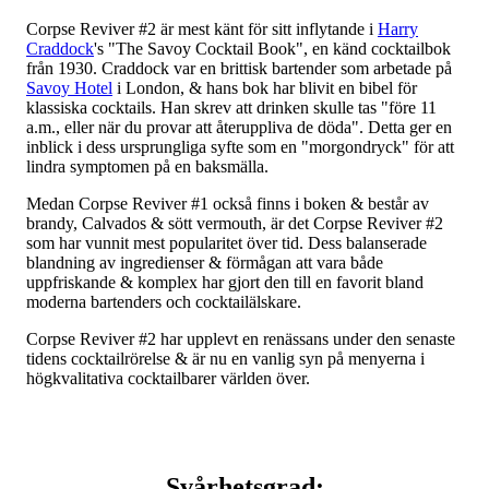
Corpse Reviver #2 är mest känt för sitt inflytande i
Harry
Craddock
's "The Savoy Cocktail Book", en känd cocktailbok
från 1930. Craddock var en brittisk bartender som arbetade på
Savoy Hotel
i London, & hans bok har blivit en bibel för
klassiska cocktails. Han skrev att drinken skulle tas "före 11
a.m., eller när du provar att återuppliva de döda". Detta ger en
inblick i dess ursprungliga syfte som en "morgondryck" för att
lindra symptomen på en baksmälla.
Medan Corpse Reviver #1 också finns i boken & består av
brandy, Calvados & sött vermouth, är det Corpse Reviver #2
som har vunnit mest popularitet över tid. Dess balanserade
blandning av ingredienser & förmågan att vara både
uppfriskande & komplex har gjort den till en favorit bland
moderna bartenders och cocktailälskare.
Corpse Reviver #2 har upplevt en renässans under den senaste
tidens cocktailrörelse & är nu en vanlig syn på menyerna i
högkvalitativa cocktailbarer världen över.
Svårhetsgrad: