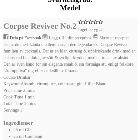
Medel
Corpse Reviver No.2
Inget betyg än
Dela på Facebook
Lägg till i din receptbok
Skriv ut receptet
En av de mest kända medlemmarna i den legendariska Corpse Reviver-
familjen av cocktails. Det är en klar, citrusig & uppfriskande drink med en
balanserad blandning av sött & syrligt, kryddat med en touch av absint.
Den är även känd för sin eleganta smak & sin förmåga att, enligt folklore,
"återuppliva" dig efter en kväll av festande.
Course
Drinkar
Keyword
Absinth, citronjuice, cointreau, gin, Lillet Blanc
minutes
Prep Time
2
mins
minute
Cook Time
1
min
minutes
Total Time
3
mins
Servings
1
Ingredienser
25
ml
Gin
25
ml
Cointreau