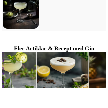
Fler Artiklar & Recept med Gin
1
2
3
4
5
6
7
8
9