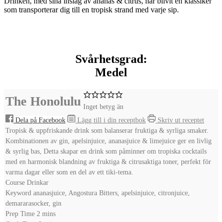
Drinken, med sina inslag av ananas & citrus, har blivit en klassiker
som transporterar dig till en tropisk strand med varje sip.
Svårhetsgrad:
Medel
The Honolulu
Inget betyg än
Dela på Facebook
Lägg till i din receptbok
Skriv ut receptet
Tropisk & uppfriskande drink som balanserar fruktiga & syrliga smaker.
Kombinationen av gin, apelsinjuice, ananasjuice & limejuice ger en livlig
& syrlig bas, Detta skapar en drink som påminner om tropiska cocktails
med en harmonisk blandning av fruktiga & citrusaktiga toner, perfekt för
varma dagar eller som en del av ett tiki-tema.
Course
Drinkar
Keyword
ananasjuice, Angostura Bitters, apelsinjuice, citronjuice,
demararasocker, gin
minutes
Prep Time
2
mins