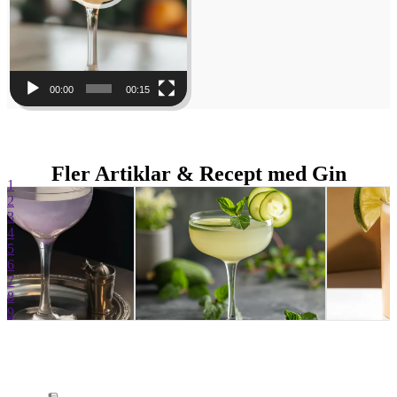
00:00
00:15
Fler Artiklar & Recept med Gin
1
2
3
4
5
6
7
8
9