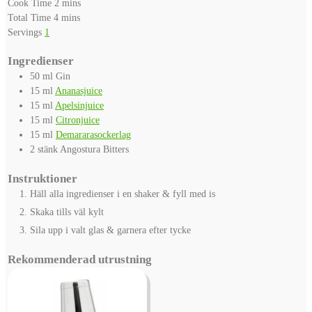
minutes
Cook Time
2
mins
minutes
Total Time
4
mins
Servings
1
Ingredienser
50
ml
Gin
15
ml
Ananasjuice
15
ml
Apelsinjuice
15
ml
Citronjuice
15
ml
Demararasockerlag
2
stänk
Angostura Bitters
Instruktioner
Häll alla ingredienser i en shaker & fyll med is
Skaka tills väl kylt
Sila upp i valt glas & garnera efter tycke
Rekommenderad utrustning