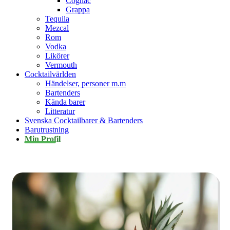
Cognac
Grappa
Tequila
Mezcal
Rom
Vodka
Likörer
Vermouth
Cocktailvärlden
Händelser, personer m.m
Bartenders
Kända barer
Litteratur
Svenska Cocktailbarer & Bartenders
Barutrustning
Min Profil