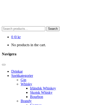
Search
Search
for:
0
|
0 kr
No products in the cart.
Navigera
Drinkar
Spritkategorier
Gin
Whisky
Irländsk Whiskey
Skotsk Whisky
Bourbon
Brandy