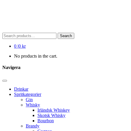
Search
Search
for:
0
|
0 kr
No products in the cart.
Navigera
Drinkar
Spritkategorier
Gin
Whisky
Irländsk Whiskey
Skotsk Whisky
Bourbon
Brandy