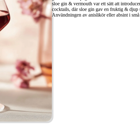
sloe gin & vermouth var ett sätt att introduce
cocktails, där sloe gin gav en fruktig & djup 
Användningen av anislikör eller absint i små 