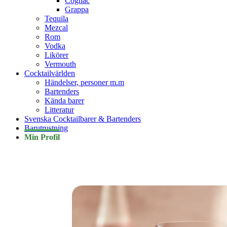
Cognac
Grappa
Tequila
Mezcal
Rom
Vodka
Likörer
Vermouth
Cocktailvärlden
Händelser, personer m.m
Bartenders
Kända barer
Litteratur
Svenska Cocktailbarer & Bartenders
Barutrustning
Min Profil