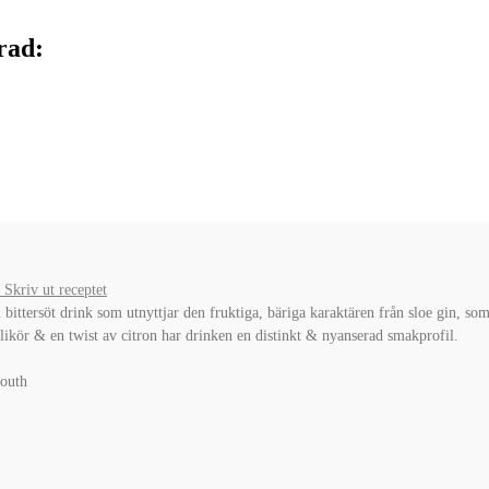
rad:
Skriv ut receptet
& bittersöt drink som utnyttjar den fruktiga, bäriga karaktären från sloe gin, 
ikör & en twist av citron har drinken en distinkt & nyanserad smakprofil.
mouth