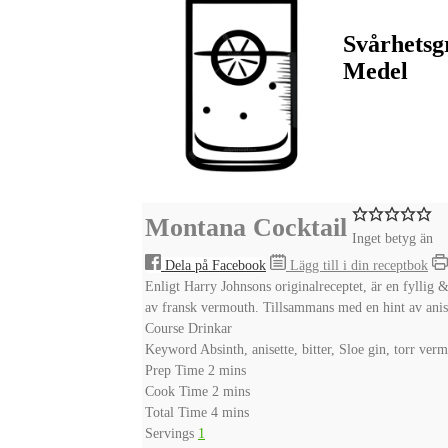
Svårhetsg
Medel
Montana Cocktail
Inget betyg än
Dela på Facebook
Lägg till i din receptbok
Enligt Harry Johnsons originalreceptet, är en fyllig 
av fransk vermouth. Tillsammans med en hint av anisl
Course
Drinkar
Keyword
Absinth, anisette, bitter, Sloe gin, torr ver
minutes
Prep Time
2
mins
minutes
Cook Time
2
mins
minutes
Total Time
4
mins
Servings
1