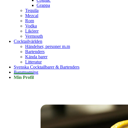
Cognac
Grappa
Tequila
Mezcal
Rom
Vodka
Likörer
Vermouth
Cocktailvärlden
Händelser, personer m.m
Bartenders
Kända barer
Litteratur
Svenska Cocktailbarer & Bartenders
Barutrustning
Min Profil