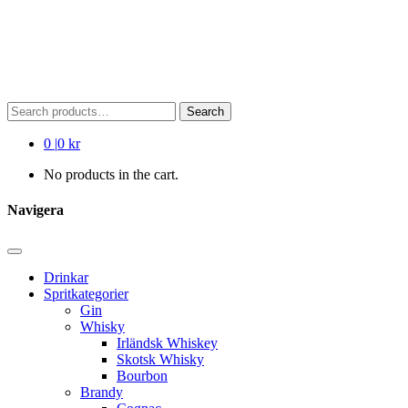
Search
Search
for:
0
|
0 kr
No products in the cart.
Navigera
Drinkar
Spritkategorier
Gin
Whisky
Irländsk Whiskey
Skotsk Whisky
Bourbon
Brandy