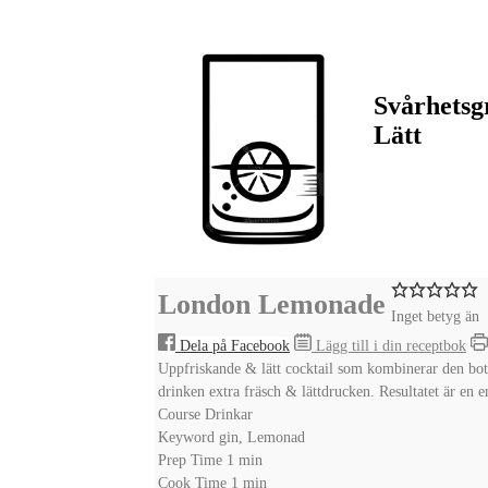
Svårhetsg
Lätt
London Lemonade
Inget betyg än
Dela på Facebook
Lägg till i din receptbok
Uppfriskande & lätt cocktail som kombinerar den bota
drinken extra fräsch & lättdrucken. Resultatet är en
Course
Drinkar
Keyword
gin, Lemonad
minute
Prep Time
1
min
minute
Cook Time
1
min