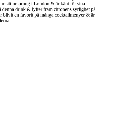
r sitt ursprung i London & är känt för sina
 denna drink & lyfter fram citronens syrlighet på
r blivit en favorit på många cocktailmenyer & är
erna.