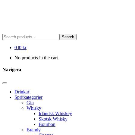
Search
Search
for:
0
|
0 kr
No products in the cart.
Navigera
Drinkar
Spritkategorier
Gin
Whisky
Irländsk Whiskey
Skotsk Whisky
Bourbon
Brandy