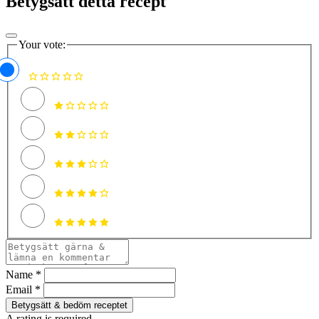
Betygsätt detta recept
Your vote:
Name *
Email *
Betygsätt & bedöm receptet
A rating is required