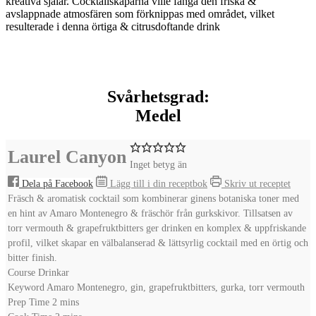
kreativa själar. Cocktailskaparna ville fånga den friska &
avslappnade atmosfären som förknippas med området, vilket
resulterade i denna örtiga & citrusdoftande drink
Svårhetsgrad:
Medel
Laurel Canyon
Inget betyg än
Dela på Facebook
Lägg till i din receptbok
Skriv ut receptet
Fräsch & aromatisk cocktail som kombinerar ginens botaniska toner med
en hint av Amaro Montenegro & fräschör från gurkskivor. Tillsatsen av
torr vermouth & grapefruktbitters ger drinken en komplex & uppfriskande
profil, vilket skapar en välbalanserad & lättsyrlig cocktail med en örtig och
bitter finish.
Course
Drinkar
Keyword
Amaro Montenegro, gin, grapefruktbitters, gurka, torr vermouth
minutes
Prep Time
2
mins
minutes