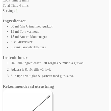
Cook Time
2
mins
minutes
Total Time
4
mins
Servings
1
Ingredienser
60
ml
Gin
Gärna med gurkton
15
ml
Torr vermouth
15
ml
Amaro Montenegro
3
st
Gurkskivor
3
stänk
Grapefruktbitters
Instruktioner
Häll alla ingredienser i ett rörglas & muddla gurkan
Addera is & rör tills väl kylt
Sila upp i valt glas & garnera med gurkskiva
Rekommenderad utrustning