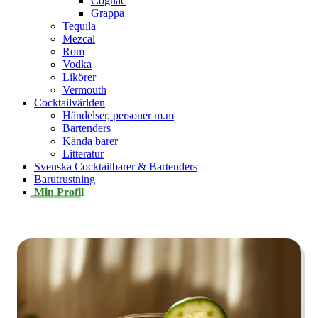
Cognac
Grappa
Tequila
Mezcal
Rom
Vodka
Likörer
Vermouth
Cocktailvärlden
Händelser, personer m.m
Bartenders
Kända barer
Litteratur
Svenska Cocktailbarer & Bartenders
Barutrustning
Min Profil