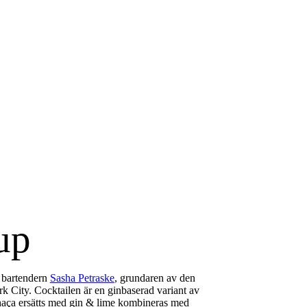
up
 bartendern
Sasha Petraske
, grundaren av den
 City. Cocktailen är en ginbaserad variant av
haça ersätts med gin & lime kombineras med