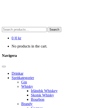
Search
Search
for:
0
|
0 kr
No products in the cart.
Navigera
Drinkar
Spritkategorier
Gin
Whisky
Irländsk Whiskey
Skotsk Whisky
Bourbon
Brandy