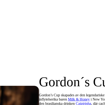
Gordon´s C
Gordon’s Cup skapades av den legendariske
inflytelserika baren
Milk & Honey
i New York
den brasilianska drinken
Caipirinha
, där cac