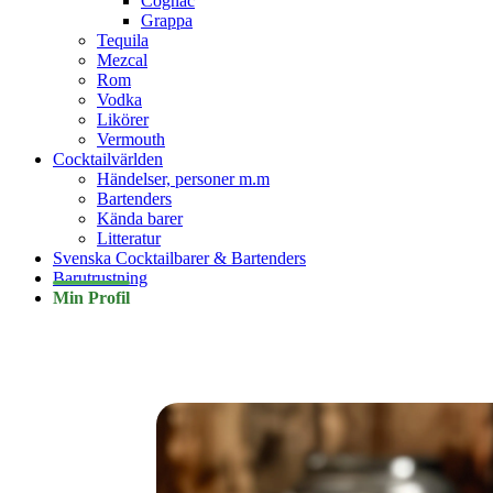
Cognac
Grappa
Tequila
Mezcal
Rom
Vodka
Likörer
Vermouth
Cocktailvärlden
Händelser, personer m.m
Bartenders
Kända barer
Litteratur
Svenska Cocktailbarer & Bartenders
Barutrustning
Min Profil