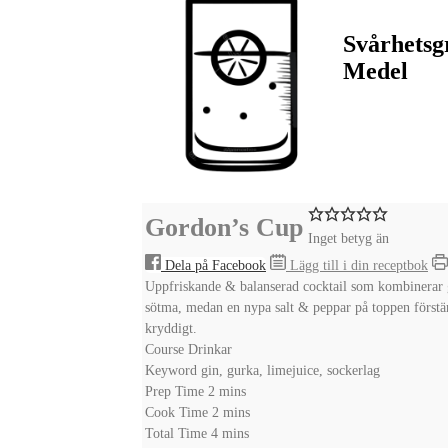
Svårhetsg
Medel
Gordon’s Cup
Inget betyg än
Dela på Facebook
Lägg till i din receptbok
Uppfriskande & balanserad cocktail som kombinerar gi
sötma, medan en nypa salt & peppar på toppen förstär
kryddigt.
Course
Drinkar
Keyword
gin, gurka, limejuice, sockerlag
minutes
Prep Time
2
mins
minutes
Cook Time
2
mins
minutes
Total Time
4
mins