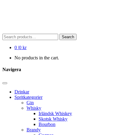
Search
Search
for:
0
|
0 kr
No products in the cart.
Navigera
Drinkar
Spritkategorier
Gin
Whisky
Irländsk Whiskey
Skotsk Whisky
Bourbon
Brandy