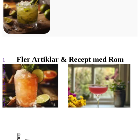
Fler Artiklar & Recept med Rom
1
2
3
4
5
6
7
8
9