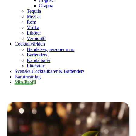
Cognac
Grappa
Tequila
Mezcal
Rom
Vodka
Likörer
Vermouth
Cocktailvärlden
Händelser, personer m.m
Bartenders
Kända barer
Litteratur
Svenska Cocktailbarer & Bartenders
Barutrustning
Min Profil