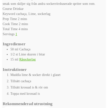
smak som skiljer sig från andra sockerrörsbaserade spriter som rom.
Course
Drinkar
Keyword
cachaça, Lime, sockerlag
minutes
Prep Time
2
mins
minutes
Cook Time
2
mins
minutes
Total Time
4
mins
Servings
1
Ingredienser
50
ml
Cachaça
1/2
st
Lime skuren i bitar
15
ml
Råsockerlag
Instruktioner
Muddla lime & socker direkt i glaset
Tillsätt cachaça
Tillsätt krossad is & rör om
Toppa med krossad is
Rekommenderad utrustning