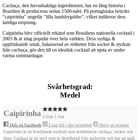
Cachaça, den huvudsakliga ingrediensen, har en lång historia i
Brasilien & produceras sedan 1500-talet. På portugisiska betyder
"caipirinha" ungefär "lilla landsbygdsbo", vilket indikerar dess
lantliga ursprung.
Caipirinha blev officiellt erkänd som Brasiliens nationella cocktail i
2003 & är idag populär över hela världen. Dess syrliga &
uppfriskande smak, balanserad av sötheten från socker & styrkan
från cachaça, gör den till en idealisk cocktail att njuta av under
varma sommardagar.
Svårhetsgrad:
Medel
Caipirinha
5
från 1 röst
Dela på Facebook
Lägg till i din receptbok
Skriv ut receptet
Caipirinha är en brasiliansk cocktail som kombinerar cachaça, socker och
lime. Cachaça är en sprit som är destillerad från sockerrör och har en unik