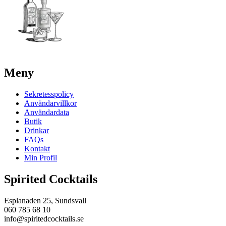
Meny
Sekretesspolicy
Användarvillkor
Användardata
Butik
Drinkar
FAQs
Kontakt
Min Profil
Spirited Cocktails
Esplanaden 25, Sundsvall
060 785 68 10
info@spiritedcocktails.se