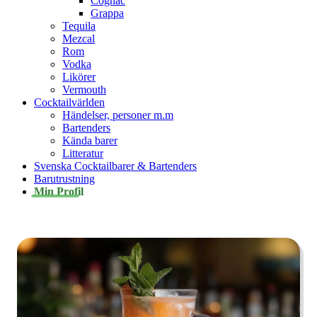
Cognac
Grappa
Tequila
Mezcal
Rom
Vodka
Likörer
Vermouth
Cocktailvärlden
Händelser, personer m.m
Bartenders
Kända barer
Litteratur
Svenska Cocktailbarer & Bartenders
Barutrustning
Min Profil