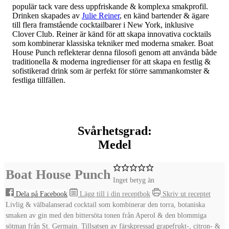
populär tack vare dess uppfriskande & komplexa smakprofil.
Drinken skapades av
Julie Reiner
, en känd bartender & ägare
till flera framstående cocktailbarer i New York, inklusive
Clover Club. Reiner är känd för att skapa innovativa cocktails
som kombinerar klassiska tekniker med moderna smaker. Boat
House Punch reflekterar denna filosofi genom att använda både
traditionella & moderna ingredienser för att skapa en festlig &
sofistikerad drink som är perfekt för större sammankomster &
festliga tillfällen.
Svårhetsgrad:
Medel
Boat House Punch
Inget betyg än
Dela på Facebook
Lägg till i din receptbok
Skriv ut receptet
Livlig & välbalanserad cocktail som kombinerar den torra, botaniska
smaken av gin med den bittersöta tonen från Aperol & den blommiga
sötman från St. Germain. Tillsatsen av färskpressad grapefrukt-, citron- &