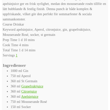
apelsinjuice ger en frisk syrlighet, medan den mousserande rosén tillför en
lätt bubblande & festlig finish. Denna punch är både komplex &
uppfriskande, vilket gör den perfekt för sommarfester & sociala
sammankomster.
Course
Drinkar
Keyword
apelsinjuice, Aperol, citronjuice, gin, grapefruktjuice,
Mousserande Rosé, socker, st germain
day
minutes
Prep Time
1
d
10
mins
minutes
Cook Time
4
mins
day
minutes
Total Time
1
d
14
mins
Servings
1
Ingredienser
1000
ml
Gin
750
ml
Aperol
360
ml
St Germain
360
ml
Grapefruktjuice
360
ml
Citronjuice
360
ml
Apelsinjuice
750
ml
Mousserande Rosé
150
ml
Socker