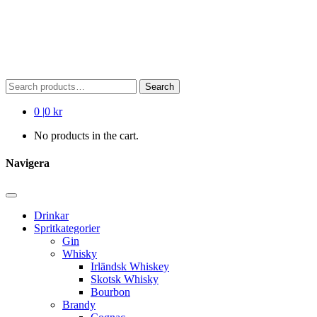
Search
Search
for:
0
|
0 kr
No products in the cart.
Navigera
Drinkar
Spritkategorier
Gin
Whisky
Irländsk Whiskey
Skotsk Whisky
Bourbon
Brandy