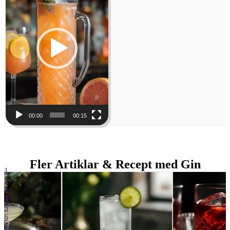
00:00
00:15
Fler Artiklar & Recept med Gin
1
2
3
4
5
6
7