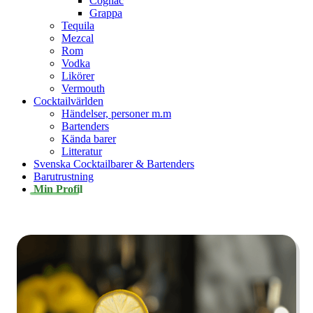
Cognac
Grappa
Tequila
Mezcal
Rom
Vodka
Likörer
Vermouth
Cocktailvärlden
Händelser, personer m.m
Bartenders
Kända barer
Litteratur
Svenska Cocktailbarer & Bartenders
Barutrustning
Min Profil