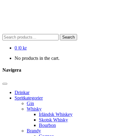
Search
Search
for:
0
|
0 kr
No products in the cart.
Navigera
Drinkar
Spritkategorier
Gin
Whisky
Irländsk Whiskey
Skotsk Whisky
Bourbon
Brandy