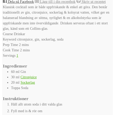
Dela på Facebook
Lägg till i din receptbok
Skriv ut receptet
Klassisk cocktail som är både uppfriskande & enkel att göra. Den består
traditionellt av gin, citronjuice, sockerlag & kolsyrat vatten, vilket ger en
balanserad blandning av sötma, syrlighet & en alkoholstyrka som är
uppfriskande men inte överväldigande. Drinken serveras oftast i ett stort
glas, känd som ett Collins-glas.
Course
Drinkar
Keyword
citronjuice, gin, sockerlag, soda
minutes
Prep Time
2
mins
minutes
Cook Time
2
mins
Servings
1
Ingredienser
60
ml
Gin
30
ml
Citronjuice
20
ml
Sockerlag
Toppa
Soda
Instruktioner
Häll allt utom soda i ditt valda glas
Fyll med is & rör om