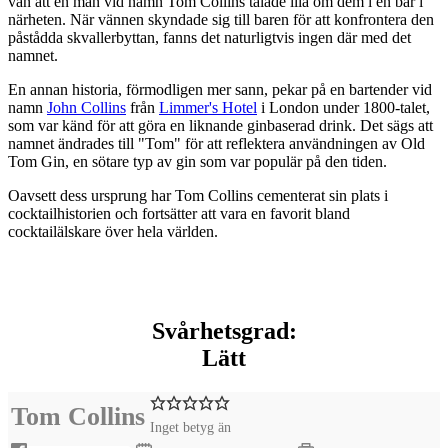
vän att en man vid namn Tom Collins talade illa om dem i en bar i
närheten. När vännen skyndade sig till baren för att konfrontera den
påstådda skvallerbyttan, fanns det naturligtvis ingen där med det
namnet.
En annan historia, förmodligen mer sann, pekar på en bartender vid
namn
John Collins
från
Limmer's Hotel
i London under 1800-talet,
som var känd för att göra en liknande ginbaserad drink. Det sägs att
namnet ändrades till "Tom" för att reflektera användningen av Old
Tom Gin, en sötare typ av gin som var populär på den tiden.
Oavsett dess ursprung har Tom Collins cementerat sin plats i
cocktailhistorien och fortsätter att vara en favorit bland
cocktailälskare över hela världen.
Svårhetsgrad:
Lätt
Tom Collins
Inget betyg än