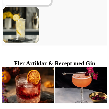
Fler Artiklar & Recept med Gin
1
2
3
4
5
6
7
8
9