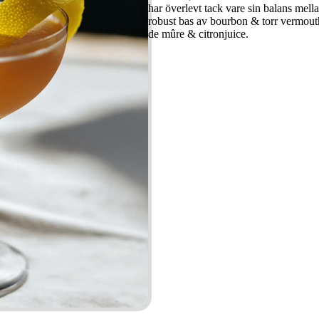
har överlevt tack vare sin balans mell
robust bas av bourbon & torr vermout
de mûre & citronjuice.