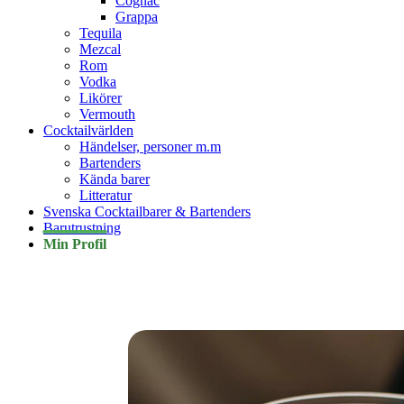
Cognac
Grappa
Tequila
Mezcal
Rom
Vodka
Likörer
Vermouth
Cocktailvärlden
Händelser, personer m.m
Bartenders
Kända barer
Litteratur
Svenska Cocktailbarer & Bartenders
Barutrustning
Min Profil