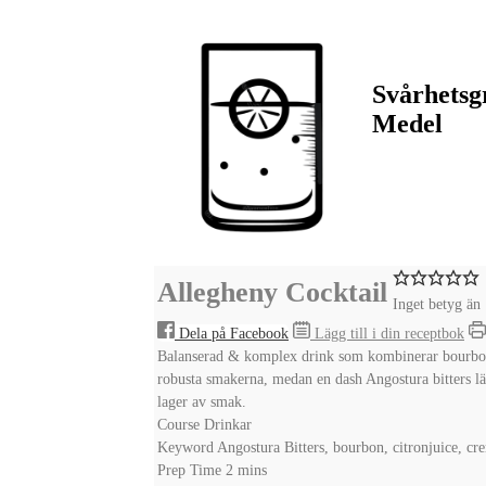
Svårhetsg
Medel
Allegheny Cocktail
Inget betyg än
Dela på Facebook
Lägg till i din receptbok
Balanserad & komplex drink som kombinerar bourbon 
robusta smakerna, medan en dash Angostura bitters läg
lager av smak.
Course
Drinkar
Keyword
Angostura Bitters, bourbon, citronjuice, c
minutes
Prep Time
2
mins