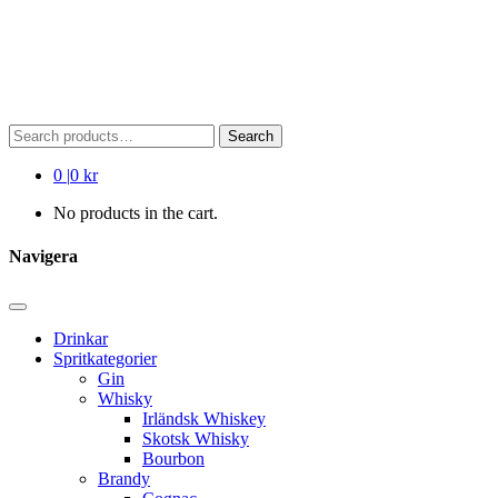
Search
Search
for:
0
|
0 kr
No products in the cart.
Navigera
Drinkar
Spritkategorier
Gin
Whisky
Irländsk Whiskey
Skotsk Whisky
Bourbon
Brandy