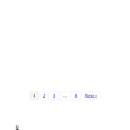
1
2
3
…
8
Next »