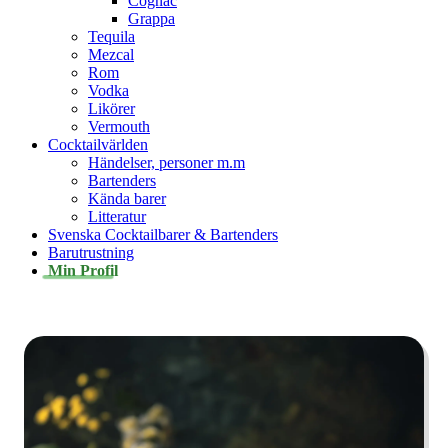
Cognac
Grappa
Tequila
Mezcal
Rom
Vodka
Likörer
Vermouth
Cocktailvärlden
Händelser, personer m.m
Bartenders
Kända barer
Litteratur
Svenska Cocktailbarer & Bartenders
Barutrustning
Min Profil