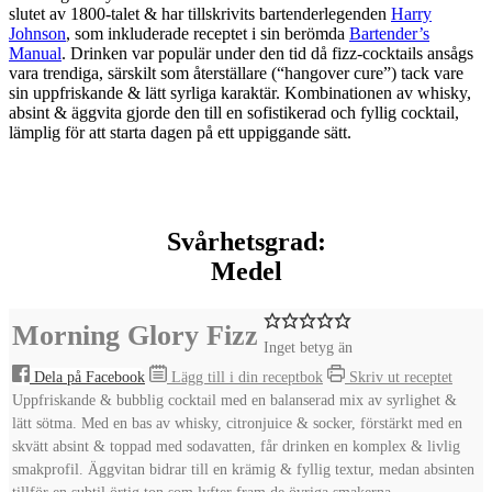
slutet av 1800-talet & har tillskrivits bartenderlegenden
Harry
Johnson
, som inkluderade receptet i sin berömda
Bartender’s
Manual
. Drinken var populär under den tid då fizz-cocktails ansågs
vara trendiga, särskilt som återställare (“hangover cure”) tack vare
sin uppfriskande & lätt syrliga karaktär. Kombinationen av whisky,
absint & äggvita gjorde den till en sofistikerad och fyllig cocktail,
lämplig för att starta dagen på ett uppiggande sätt.
Svårhetsgrad:
Medel
Morning Glory Fizz
Inget betyg än
Dela på Facebook
Lägg till i din receptbok
Skriv ut receptet
Uppfriskande & bubblig cocktail med en balanserad mix av syrlighet &
lätt sötma. Med en bas av whisky, citronjuice & socker, förstärkt med en
skvätt absint & toppad med sodavatten, får drinken en komplex & livlig
smakprofil. Äggvitan bidrar till en krämig & fyllig textur, medan absinten
tillför en subtil örtig ton som lyfter fram de övriga smakerna.