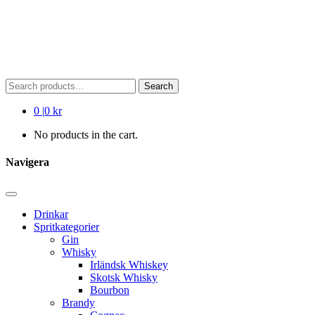
Search
Search
for:
0
|
0 kr
No products in the cart.
Navigera
Drinkar
Spritkategorier
Gin
Whisky
Irländsk Whiskey
Skotsk Whisky
Bourbon
Brandy