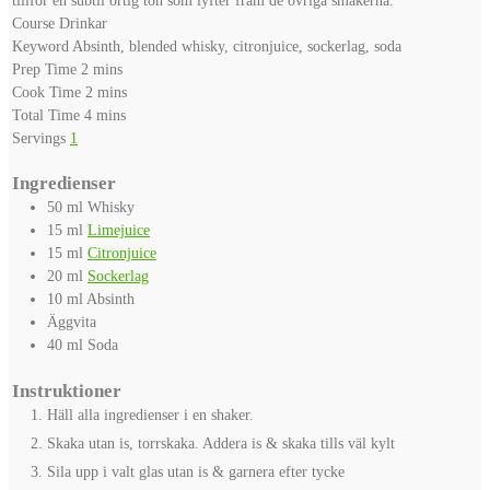
Course
Drinkar
Keyword
Absinth, blended whisky, citronjuice, sockerlag, soda
minutes
Prep Time
2
mins
minutes
Cook Time
2
mins
minutes
Total Time
4
mins
Servings
1
Ingredienser
50
ml
Whisky
15
ml
Limejuice
15
ml
Citronjuice
20
ml
Sockerlag
10
ml
Absinth
Äggvita
40
ml
Soda
Instruktioner
Häll alla ingredienser i en shaker.
Skaka utan is, torrskaka. Addera is & skaka tills väl kylt
Sila upp i valt glas utan is & garnera efter tycke