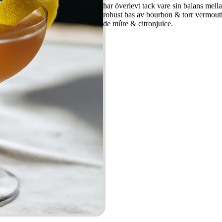
har överlevt tack vare sin balans mell
robust bas av bourbon & torr vermout
de mûre & citronjuice.