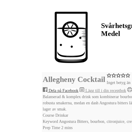
Svårhetsg
Medel
Allegheny Cocktail
Inget betyg än
Dela på Facebook
Lägg till i din receptbok
Balanserad & komplex drink som kombinerar bourbon 
robusta smakerna, medan en dash Angostura bitters läg
lager av smak.
Course
Drinkar
Keyword
Angostura Bitters, bourbon, citronjuice, c
minutes
Prep Time
2
mins