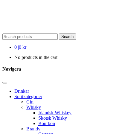
Search
Search
for:
0
|
0 kr
No products in the cart.
Navigera
Drinkar
Spritkategorier
Gin
Whisky
Irländsk Whiskey
Skotsk Whisky
Bourbon
Brandy