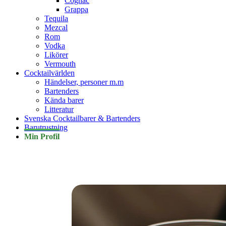
Cognac
Grappa
Tequila
Mezcal
Rom
Vodka
Likörer
Vermouth
Cocktailvärlden
Händelser, personer m.m
Bartenders
Kända barer
Litteratur
Svenska Cocktailbarer & Bartenders
Barutrustning
Min Profil