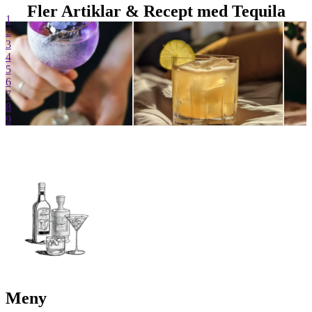
Fler Artiklar & Recept med Tequila
1
2
3
4
5
6
7
8
9
Meny