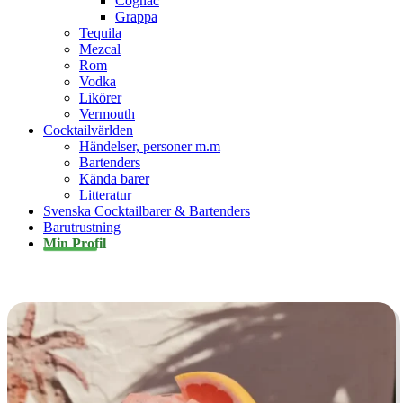
Cognac
Grappa
Tequila
Mezcal
Rom
Vodka
Likörer
Vermouth
Cocktailvärlden
Händelser, personer m.m
Bartenders
Kända barer
Litteratur
Svenska Cocktailbarer & Bartenders
Barutrustning
Min Profil