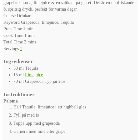
grapefrukt-soda, limejuice & en saltkant på glaset. Det är en uppfriskande
& spritsig dryck, perfekt för varma dagar.
Course
Drinkar
Keyword
Grapesoda, limejuice, Tequila
minute
Prep Time
1
min
minute
Cook Time
1
min
minutes
Total Time
2
mins
Servings
1
Ingredienser
50
ml
Tequila
15
ml
Limejuice
70
ml
Grapesoda
Typ jarritos
Instruktioner
Paloma
Häll Tequila, limejuice i ett highball glas
Fyll på med is
Toppa upp med grapesoda
Garnera med lime eller grape