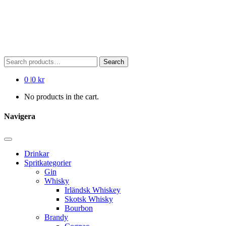
Search
Search
for:
0
|
0 kr
No products in the cart.
Navigera
Drinkar
Spritkategorier
Gin
Whisky
Irländsk Whiskey
Skotsk Whisky
Bourbon
Brandy