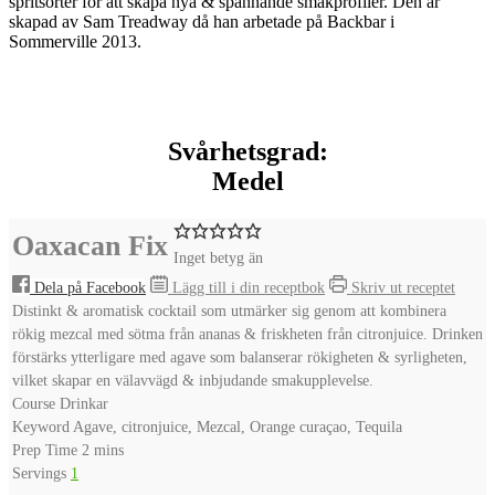
spritsorter för att skapa nya & spännande smakprofiler. Den är
skapad av Sam Treadway då han arbetade på Backbar i
Sommerville 2013.
Svårhetsgrad:
Medel
Oaxacan Fix
Inget betyg än
Dela på Facebook
Lägg till i din receptbok
Skriv ut receptet
Distinkt & aromatisk cocktail som utmärker sig genom att kombinera
rökig mezcal med sötma från ananas & friskheten från citronjuice. Drinken
förstärks ytterligare med agave som balanserar rökigheten & syrligheten,
vilket skapar en välavvägd & inbjudande smakupplevelse.
Course
Drinkar
Keyword
Agave, citronjuice, Mezcal, Orange curaçao, Tequila
minutes
Prep Time
2
mins
Servings
1