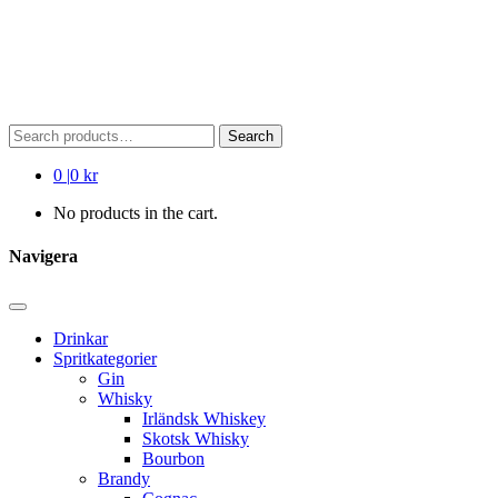
Search
Search
for:
0
|
0 kr
No products in the cart.
Navigera
Drinkar
Spritkategorier
Gin
Whisky
Irländsk Whiskey
Skotsk Whisky
Bourbon
Brandy