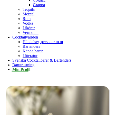
Cognac
Grappa
Tequila
Mezcal
Rom
Vodka
Likörer
Vermouth
Cocktailvärlden
Händelser, personer m.m
Bartenders
Kända barer
Litteratur
Svenska Cocktailbarer & Bartenders
Barutrustning
Min Profil