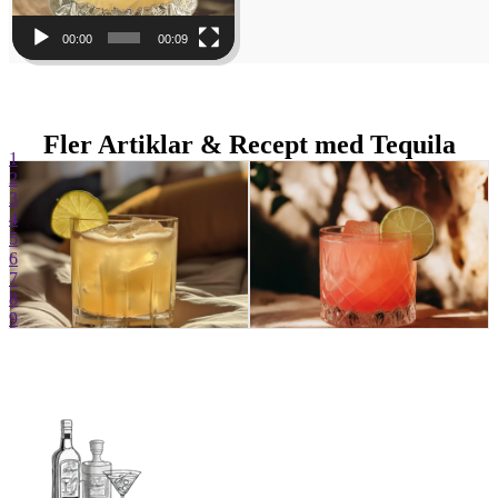
00:00
00:09
Fler Artiklar & Recept med Tequila
1
2
3
4
5
6
7
8
9