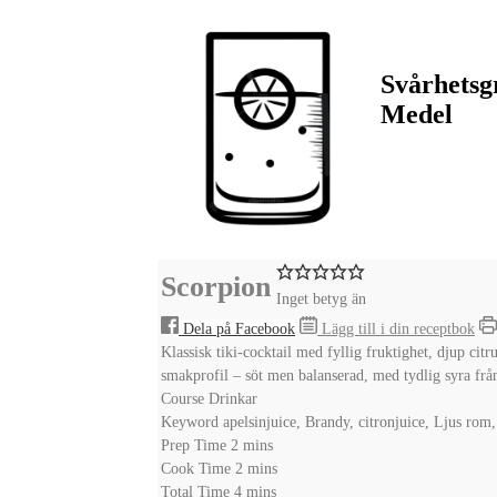
Svårhetsg
Medel
Scorpion
Inget betyg än
Dela på Facebook
Lägg till i din receptbok
Klassisk tiki-cocktail med fyllig fruktighet, djup c
smakprofil – söt men balanserad, med tydlig syra från
Course
Drinkar
Keyword
apelsinjuice, Brandy, citronjuice, Ljus rom
minutes
Prep Time
2
mins
minutes
Cook Time
2
mins
minutes
Total Time
4
mins