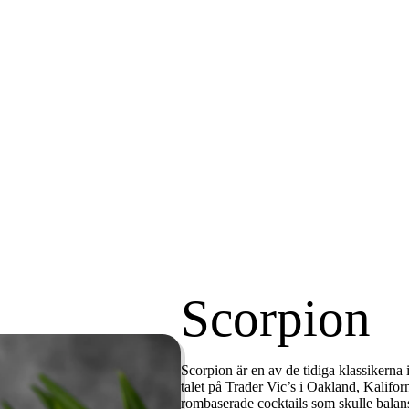
Scorpion
Scorpion är en av de tidiga klassikern
talet på
Trader
Vic’s
i Oakland, Kalifor
rombaserade cocktails som skulle balans