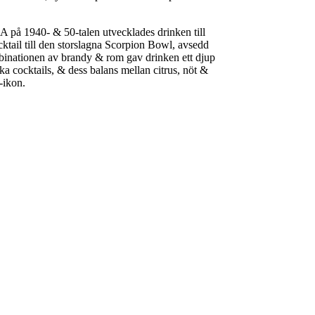
SA på 1940- & 50-talen utvecklades drinken till
ktail till den storslagna
Scorpion Bowl
, avsedd
mbinationen av brandy & rom gav drinken ett djup
a cocktails, & dess balans mellan citrus, nöt &
i-ikon.