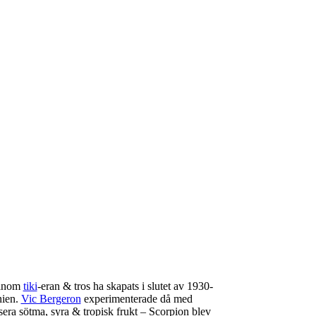
a inom
tiki
-eran & tros ha skapats i slutet av 1930-
nien.
Vic Bergeron
experimenterade då med
era sötma, syra & tropisk frukt – Scorpion blev