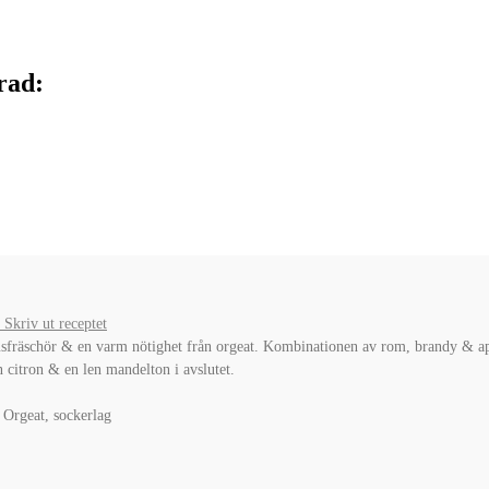
rad:
Skriv ut receptet
itrusfräschör & en varm nötighet från orgeat. Kombinationen av rom, brandy & a
 citron & en len mandelton i avslutet.
, Orgeat, sockerlag