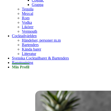
Cognac
Grappa
Tequila
Mezcal
Rom
Vodka
Likörer
Vermouth
Cocktailvärlden
Händelser, personer m.m
Bartenders
Kända barer
Litteratur
Svenska Cocktailbarer & Bartenders
Barutrustning
Min Profil