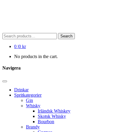
Search
Search
for:
0
|
0 kr
No products in the cart.
Navigera
Drinkar
Spritkategorier
Gin
Whisky
Irländsk Whiskey
Skotsk Whisky
Bourbon
Brandy