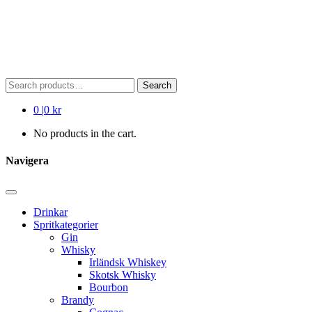
Search
Search
for:
0
|
0 kr
No products in the cart.
Navigera
Drinkar
Spritkategorier
Gin
Whisky
Irländsk Whiskey
Skotsk Whisky
Bourbon
Brandy