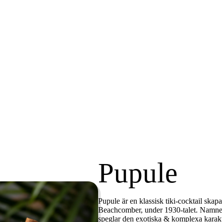
Pupule
Pupule
är en klassisk tiki-cocktail skap
Beachcomber, under 1930-talet. Namnet
speglar den exotiska & komplexa karak