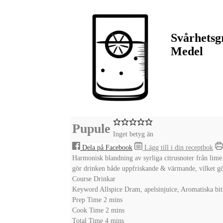
Svårhetsg
Medel
Pupule
Inget betyg än
Dela på Facebook
Lägg till i din receptbok
Harmonisk blandning av syrliga citrusnoter från lime
gör drinken både uppfriskande & värmande, vilket gör 
Course
Drinkar
Keyword
Allspice Dram, apelsinjuice, Aromatiska bit
minutes
Prep Time
2
mins
minutes
Cook Time
2
mins
minutes
Total Time
4
mins