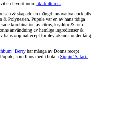
vit en favorit inom
tiki-kulturen.
relsen & skapade en mängd innovativa cocktails
en & Polynesien. Pupule var en av hans tidiga
erade kombination av citrus, kryddor & rom.
Donns användning av hemliga ingredienser &
av hans originalrecept förblev okända under lång
chbum” Berry
har många av Donns recept
e Pupule, som finns med i boken
Sippin’ Safari.