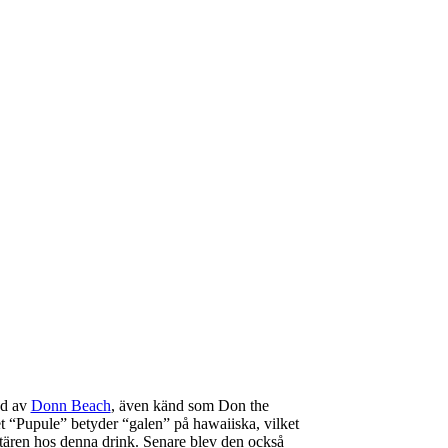
ad av
Donn Beach
, även känd som Don the
 “Pupule” betyder “galen” på hawaiiska, vilket
tären hos denna drink. Senare blev den också