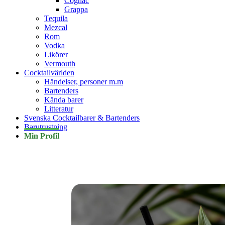
Cognac
Grappa
Tequila
Mezcal
Rom
Vodka
Likörer
Vermouth
Cocktailvärlden
Händelser, personer m.m
Bartenders
Kända barer
Litteratur
Svenska Cocktailbarer & Bartenders
Barutrustning
Min Profil