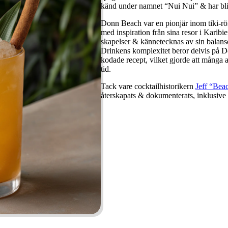
känd under namnet “Nui Nui” & har bli
Donn Beach var en pionjär inom tiki-rö
med inspiration från sina resor i Karibi
skapelser & kännetecknas av sin balans
Drinkens komplexitet beror delvis på 
kodade recept, vilket gjorde att många 
tid.
Tack vare cocktailhistorikern
Jeff “Bea
återskapats & dokumenterats, inklusiv