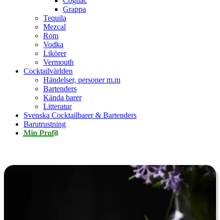
Cognac
Grappa
Tequila
Mezcal
Rom
Vodka
Likörer
Vermouth
Cocktailvärlden
Händelser, personer m.m
Bartenders
Kända barer
Litteratur
Svenska Cocktailbarer & Bartenders
Barutrustning
Min Profil