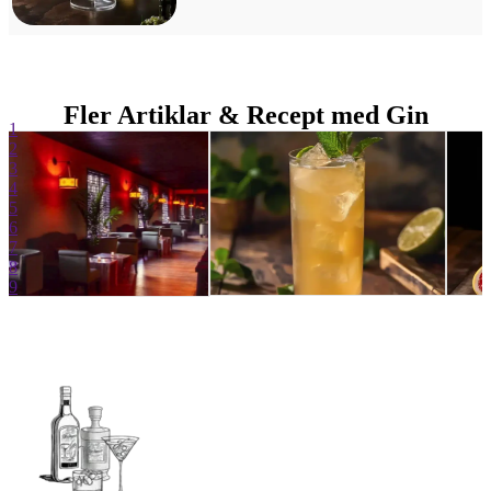
Fler Artiklar & Recept med Gin
1
2
3
4
5
6
7
8
9