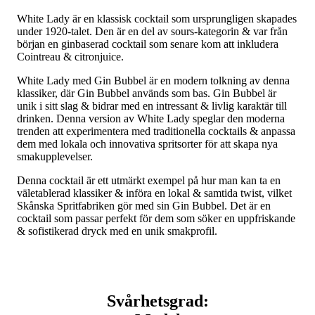
White Lady är en klassisk cocktail som ursprungligen skapades
under 1920-talet. Den är en del av sours-kategorin & var från
början en ginbaserad cocktail som senare kom att inkludera
Cointreau & citronjuice.
White Lady med Gin Bubbel är en modern tolkning av denna
klassiker, där Gin Bubbel används som bas. Gin Bubbel är
unik i sitt slag & bidrar med en intressant & livlig karaktär till
drinken. Denna version av White Lady speglar den moderna
trenden att experimentera med traditionella cocktails & anpassa
dem med lokala och innovativa spritsorter för att skapa nya
smakupplevelser.
Denna cocktail är ett utmärkt exempel på hur man kan ta en
väletablerad klassiker & införa en lokal & samtida twist, vilket
Skånska Spritfabriken gör med sin Gin Bubbel. Det är en
cocktail som passar perfekt för dem som söker en uppfriskande
& sofistikerad dryck med en unik smakprofil.
Svårhetsgrad: