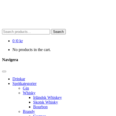
Search
Search
for:
0
|
0 kr
No products in the cart.
Navigera
Drinkar
Spritkategorier
Gin
Whisky
Irländsk Whiskey
Skotsk Whisky
Bourbon
Brandy