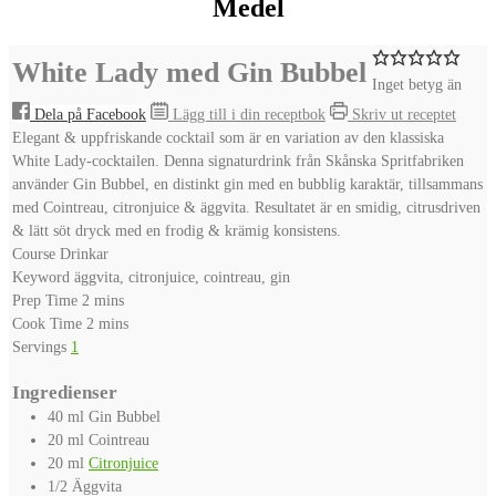
Medel
White Lady med Gin Bubbel
Inget betyg än
Dela på Facebook
Lägg till i din receptbok
Skriv ut receptet
Elegant & uppfriskande cocktail som är en variation av den klassiska
White Lady-cocktailen. Denna signaturdrink från Skånska Spritfabriken
använder Gin Bubbel, en distinkt gin med en bubblig karaktär, tillsammans
med Cointreau, citronjuice & äggvita. Resultatet är en smidig, citrusdriven
& lätt söt dryck med en frodig & krämig konsistens.
Course
Drinkar
Keyword
äggvita, citronjuice, cointreau, gin
minutes
Prep Time
2
mins
minutes
Cook Time
2
mins
Servings
1
Ingredienser
40
ml
Gin Bubbel
20
ml
Cointreau
20
ml
Citronjuice
1/2
Äggvita