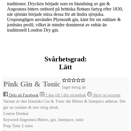
traditioner. Drycken började som en blandning av gin &
Angostura bitters ombord på brittiska flottans fartyg efter 1830,
när sjömän började mixa dessa för att lindra sjösjuka.
Ursprungligen användes Plymouth gin, känt för sin mildare &
jordnära profil, vilket är mindre dominerat av enbär än
traditionell London Dry gin.
Svårhetsgrad:
Lätt
Pink Gin & Tonic
Inget betyg än
Dela på Facebook
Lägg till i din receptbok
Skriv ut receptet
Variant av den klassiska Gin & Tonic där Bitters & limejuice adderas. Det
ger en rundare & mer örtig drink.
Course
Drinkar
Keyword
Angostura Bitters, gin, limejuice, tonic
minutes
Prep Time
2
mins