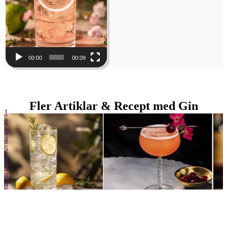
00:00
00:09
Fler Artiklar & Recept med Gin
1
2
3
4
5
6
7
8
9