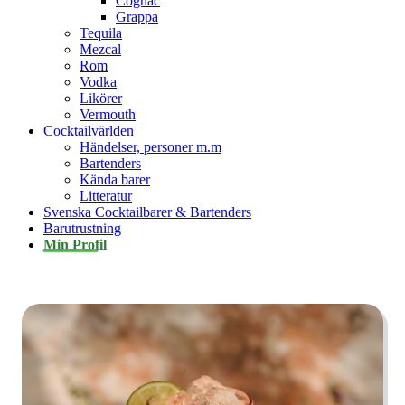
Cognac
Grappa
Tequila
Mezcal
Rom
Vodka
Likörer
Vermouth
Cocktailvärlden
Händelser, personer m.m
Bartenders
Kända barer
Litteratur
Svenska Cocktailbarer & Bartenders
Barutrustning
Min Profil