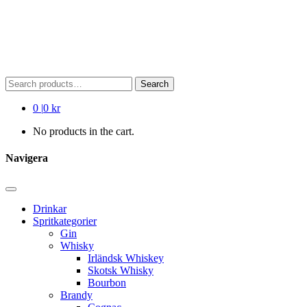
Search
Search
for:
0
|
0 kr
No products in the cart.
Navigera
Drinkar
Spritkategorier
Gin
Whisky
Irländsk Whiskey
Skotsk Whisky
Bourbon
Brandy