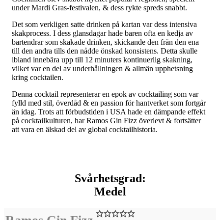
under Mardi Gras-festivalen, & dess rykte spreds snabbt.
Det som verkligen satte drinken på kartan var dess intensiva
skakprocess. I dess glansdagar hade baren ofta en kedja av
bartendrar som skakade drinken, skickande den från den ena
till den andra tills den nådde önskad konsistens. Detta skulle
ibland innebära upp till 12 minuters kontinuerlig skakning,
vilket var en del av underhållningen & allmän upphetsning
kring cocktailen.
Denna cocktail representerar en epok av cocktailing som var
fylld med stil, överdåd & en passion för hantverket som fortgår
än idag. Trots att förbudstiden i USA hade en dämpande effekt
på cocktailkulturen, har Ramos Gin Fizz överlevt & fortsätter
att vara en älskad del av global cocktailhistoria.
Svårhetsgrad:
Medel