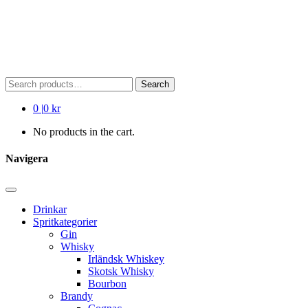
Search
Search
for:
0
|
0 kr
No products in the cart.
Navigera
Drinkar
Spritkategorier
Gin
Whisky
Irländsk Whiskey
Skotsk Whisky
Bourbon
Brandy