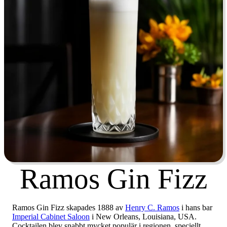
Ramos Gin Fizz
Ramos Gin Fizz skapades 1888 av
Henry C. Ramos
i hans bar
Imperial Cabinet Saloon
i New Orleans, Louisiana, USA.
Cocktailen blev snabbt mycket populär i regionen, speciellt