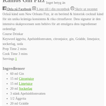
Ramos Gin Fizz
Inget betyg än
Dela på Facebook
Lägg till i din receptbok
Skriv ut receptet
Också känd som New Orleans Fizz, är en berömd & historisk cocktail känd
för sin unika krämiga konsistens & rika citrusflavor. Dess signatur är den
intensiva skakprocessen som behövs för att emulgera dess ingredienser
ordentligt.
Course
Drinkar
Keyword
äggvita, Apelsinblomvaten, citronjuice, gin, Grädde, limejuice,
sockerlag, soda
minutes
Prep Time
2
mins
minutes
Cook Time
3
mins
Servings
1
Ingredienser
60
ml
Gin
15
ml
Citronjuice
15
ml
Limejuice
20
ml
Sockerlag
3
stänk
Apelsinblomvatten
1/2
Äggvita
20
ml
Grädde