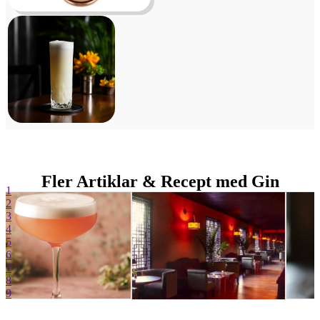
Fler Artiklar & Recept med Gin
1
2
3
4
5
6
7
8
9