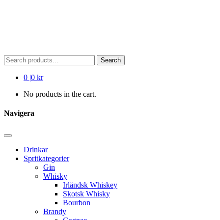
Search
Search
for:
0
|
0 kr
No products in the cart.
Navigera
Drinkar
Spritkategorier
Gin
Whisky
Irländsk Whiskey
Skotsk Whisky
Bourbon
Brandy