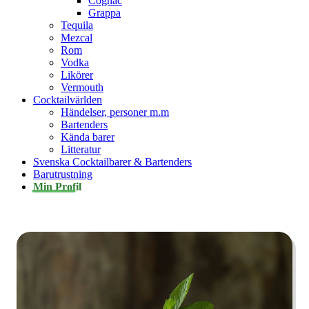
Cognac
Grappa
Tequila
Mezcal
Rom
Vodka
Likörer
Vermouth
Cocktailvärlden
Händelser, personer m.m
Bartenders
Kända barer
Litteratur
Svenska Cocktailbarer & Bartenders
Barutrustning
Min Profil