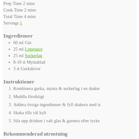
minutes
Prep Time
2
mins
minutes
Cook Time
2
mins
minutes
Total Time
4
mins
Servings
1
Ingredienser
60
ml
Gin
25
ml
Limejuice
25
ml
Sockerlag
8-10
st
Myntablad
3
st
Gurkskivor
Instruktioner
Kombinera gurka, mynta & sockerlag i en shaker
Muddla försiktigt
Addera övriga ingredienser & fyll shakern med is
Skaka tills väl kylt
Sila upp drinken i valt glas & garnera efter tycke
Rekommenderad utrustning