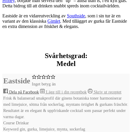
Honey
, började man servera den “up” – alltså utan is, i ett kylt glas.
Detta bidrog till att drinken snabbt spreds inom cocktailvärlden.
Eastside är en vidareutveckling av
Southside
, som i sin tur är en
variant av den klassiska
Gimlet
. Med tillägget av gurka får Eastside
en extra dimension av friskhet & elegans.
Svårhetsgrad:
Medel
Eastside
Inget betyg än
Dela på Facebook
Lägg till i din receptbok
Skriv ut receptet
Frisk & balanserad smakprofil där ginens botaniska toner harmoniserar
med limejuice, sötma från sockerlag, myntans örtighet & gurkans fräschör.
Resultatet är en elegant & uppfriskande cocktail som passar perfekt under
varma dagar.
Course
Drinkar
Keyword
gin, gurka, limejuice, mynta, sockerlag