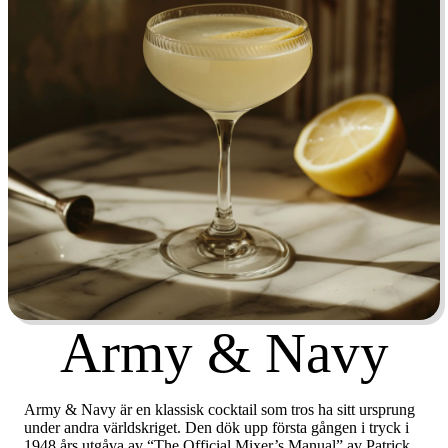
Army & Navy
Army & Navy är en klassisk cocktail som tros ha sitt ursprung
under andra världskriget. Den dök upp första gången i tryck i
1948 års utgåva av “The Official Mixer’s Manual” av Patrick