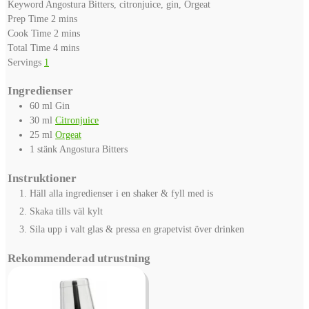
Keyword
Angostura Bitters, citronjuice, gin, Orgeat
minutes
Prep Time
2
mins
minutes
Cook Time
2
mins
minutes
Total Time
4
mins
Servings
1
Ingredienser
60
ml
Gin
30
ml
Citronjuice
25
ml
Orgeat
1
stänk
Angostura Bitters
Instruktioner
Häll alla ingredienser i en shaker & fyll med is
Skaka tills väl kylt
Sila upp i valt glas & pressa en grapetvist över drinken
Rekommenderad utrustning