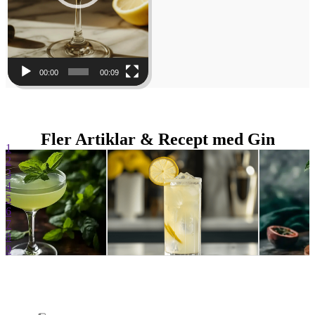
00:00
00:09
Fler Artiklar & Recept med Gin
1
2
3
4
5
6
7
8
9