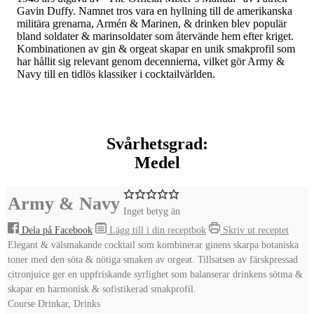
Gavin Duffy. Namnet tros vara en hyllning till de amerikanska
militära grenarna, Armén & Marinen, & drinken blev populär
bland soldater & marinsoldater som återvände hem efter kriget.
Kombinationen av gin & orgeat skapar en unik smakprofil som
har hållit sig relevant genom decennierna, vilket gör Army &
Navy till en tidlös klassiker i cocktailvärlden.
Svårhetsgrad:
Medel
Army & Navy
Inget betyg än
Dela på Facebook
Lägg till i din receptbok
Skriv ut receptet
Elegant & välsmakande cocktail som kombinerar ginens skarpa botaniska
toner med den söta & nötiga smaken av orgeat. Tillsatsen av färskpressad
citronjuice ger en uppfriskande syrlighet som balanserar drinkens sötma &
skapar en harmonisk & sofistikerad smakprofil.
Course
Drinkar, Drinks