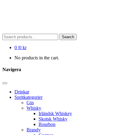
Search
Search
for:
0
|
0 kr
No products in the cart.
Navigera
Drinkar
Spritkategorier
Gin
Whisky
Irländsk Whiskey
Skotsk Whisky
Bourbon
Brandy