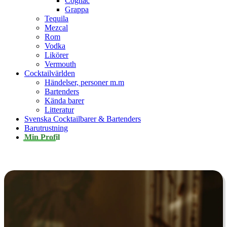
Cognac
Grappa
Tequila
Mezcal
Rom
Vodka
Likörer
Vermouth
Cocktailvärlden
Händelser, personer m.m
Bartenders
Kända barer
Litteratur
Svenska Cocktailbarer & Bartenders
Barutrustning
Min Profil