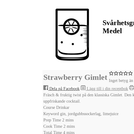
Svårhetsg
Medel
Strawberry Gimlet
Inget betyg än
Dela på Facebook
Lägg till i din receptbok
Fräsch & fruktig twist på den klassiska Gimlet. Den 
uppfriskande cocktail.
Course
Drinkar
Keyword
gin, jordgubbssockerlag, limejuice
minutes
Prep Time
2
mins
minutes
Cook Time
2
mins
minutes
Total Time
4
mins