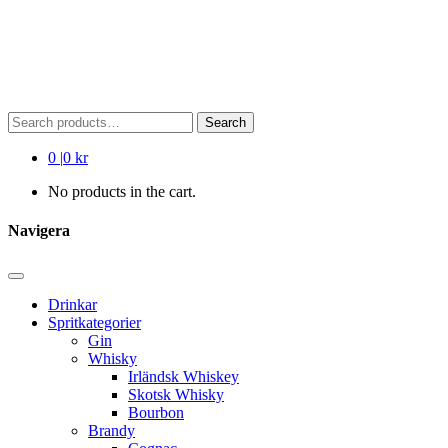
Search
Search
for:
0
|
0 kr
No products in the cart.
Navigera
Drinkar
Spritkategorier
Gin
Whisky
Irländsk Whiskey
Skotsk Whisky
Bourbon
Brandy