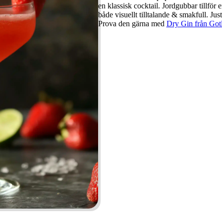
en klassisk cocktail. Jordgubbar tillför
både visuellt tilltalande & smakfull. Ju
Prova den gärna med
Dry Gin från Got