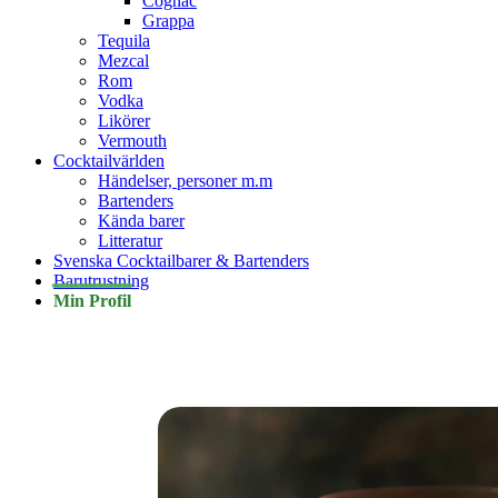
Cognac
Grappa
Tequila
Mezcal
Rom
Vodka
Likörer
Vermouth
Cocktailvärlden
Händelser, personer m.m
Bartenders
Kända barer
Litteratur
Svenska Cocktailbarer & Bartenders
Barutrustning
Min Profil