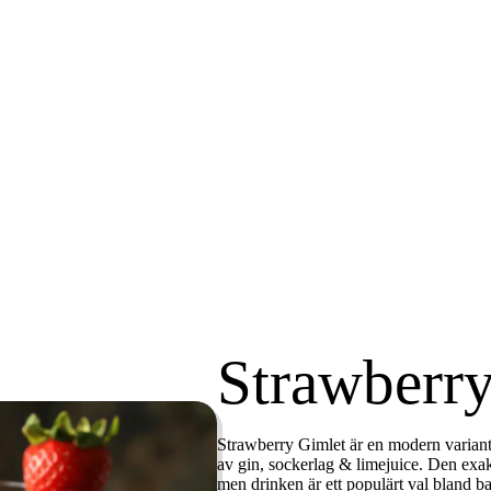
Strawberr
Strawberry Gimlet är en modern variant
av gin, sockerlag & limejuice. Den exa
men drinken är ett populärt val bland bar