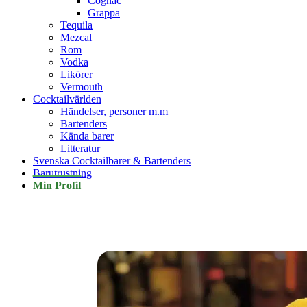
Cognac
Grappa
Tequila
Mezcal
Rom
Vodka
Likörer
Vermouth
Cocktailvärlden
Händelser, personer m.m
Bartenders
Kända barer
Litteratur
Svenska Cocktailbarer & Bartenders
Barutrustning
Min Profil