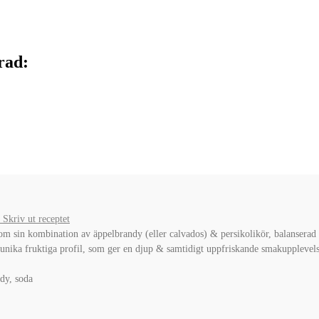
rad:
Skriv ut receptet
om sin kombination av äppelbrandy (eller calvados) & persikolikör, balanserad
n unika fruktiga profil, som ger en djup & samtidigt uppfriskande smakupplevel
ndy, soda