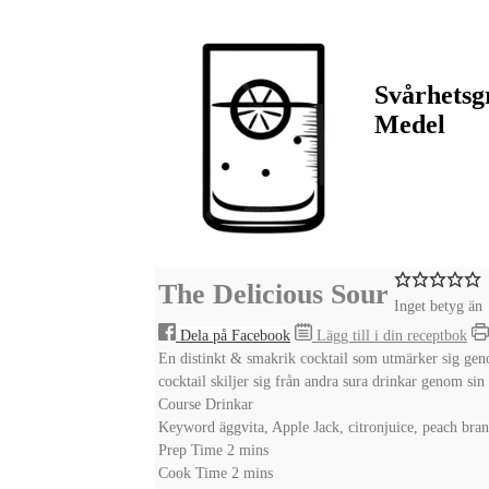
Svårhetsg
Medel
The Delicious Sour
Inget betyg än
Dela på Facebook
Lägg till i din receptbok
En distinkt & smakrik cocktail som utmärker sig gen
cocktail skiljer sig från andra sura drinkar genom si
Course
Drinkar
Keyword
äggvita, Apple Jack, citronjuice, peach bra
minutes
Prep Time
2
mins
minutes
Cook Time
2
mins