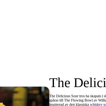
The Delic
The Delicious Sour tros ha skapats i s
spåras till The Flowing Bowl av Will
inspirerad av den klassiska
whiskey s