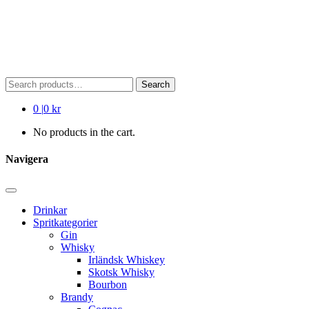
Search
Search
for:
0
|
0 kr
No products in the cart.
Navigera
Drinkar
Spritkategorier
Gin
Whisky
Irländsk Whiskey
Skotsk Whisky
Bourbon
Brandy