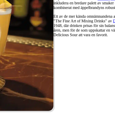
inkludera en bredare palett av smaker 
kombinerat med äppelbrandyns robust
Ett av de mer kända omnämnandena av
"The Fine Art of Mixing Drinks" av
D
1948, där drinken prisas för sin balan
åren, men för de som uppskattar en väl
Delicious Sour att vara en favorit.