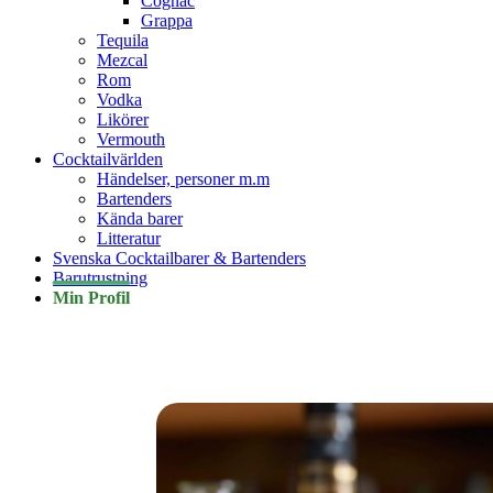
Cognac
Grappa
Tequila
Mezcal
Rom
Vodka
Likörer
Vermouth
Cocktailvärlden
Händelser, personer m.m
Bartenders
Kända barer
Litteratur
Svenska Cocktailbarer & Bartenders
Barutrustning
Min Profil