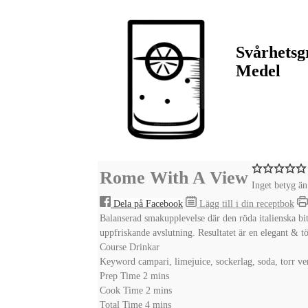
Svårhetsg
Medel
Rome With A View
Inget betyg än
Dela på Facebook
Lägg till i din receptbok
Balanserad smakupplevelse där den röda italienska bit
uppfriskande avslutning. Resultatet är en elegant & tö
Course
Drinkar
Keyword
campari, limejuice, sockerlag, soda, torr v
minutes
Prep Time
2
mins
minutes
Cook Time
2
mins
minutes
Total Time
4
mins