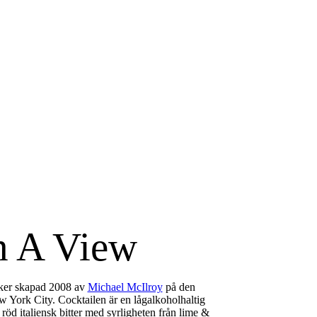
 A View
iker skapad 2008 av
Michael McIlroy
på den
 York City. Cocktailen är en lågalkoholhaltig
 röd italiensk bitter med syrligheten från lime &