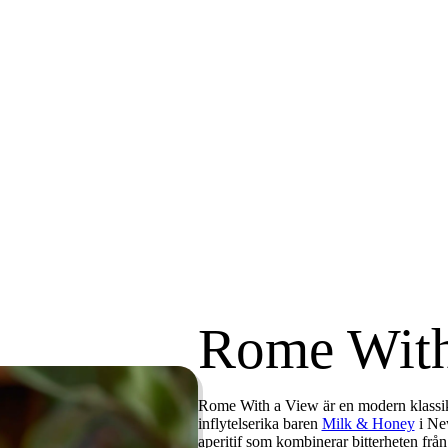
Rome With
Rome With a View
är en modern klass
inflytelserika baren
Milk & Honey
i New
aperitif som kombinerar bitterheten från