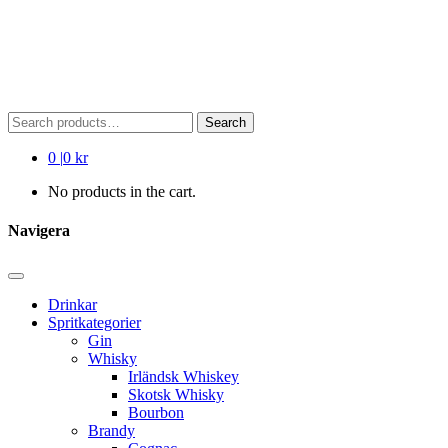
Search
Search
for:
0
|
0 kr
No products in the cart.
Navigera
Drinkar
Spritkategorier
Gin
Whisky
Irländsk Whiskey
Skotsk Whisky
Bourbon
Brandy