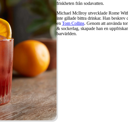
friskheten från sodavatten.
Michael McIlroy utvecklade Rome With a
inte gillade bittra drinkar. Han beskre
en
Tom Collins
. Genom att använda torr 
& sockerlag, skapade han en uppfriskan
barvärlden.