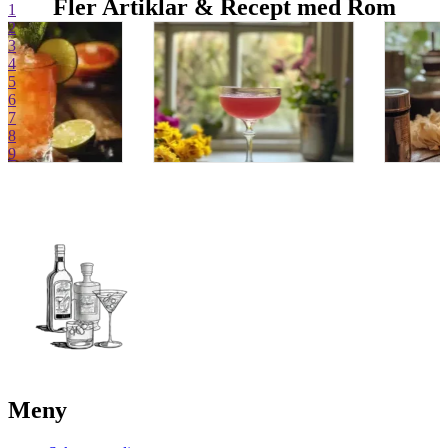
Fler Artiklar & Recept med Rom
1
2
3
4
5
6
7
8
9
Meny