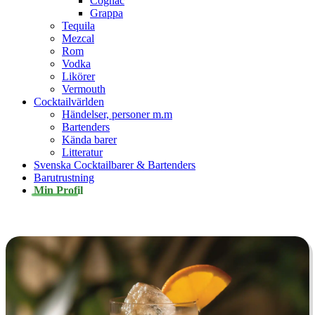
Cognac
Grappa
Tequila
Mezcal
Rom
Vodka
Likörer
Vermouth
Cocktailvärlden
Händelser, personer m.m
Bartenders
Kända barer
Litteratur
Svenska Cocktailbarer & Bartenders
Barutrustning
Min Profil