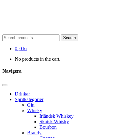
Search
Search
for:
0
|
0 kr
No products in the cart.
Navigera
Drinkar
Spritkategorier
Gin
Whisky
Irländsk Whiskey
Skotsk Whisky
Bourbon
Brandy