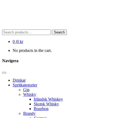
Search
Search
for:
0
|
0 kr
No products in the cart.
Navigera
Drinkar
Spritkategorier
Gin
Whisky
Irländsk Whiskey
Skotsk Whisky
Bourbon
Brandy