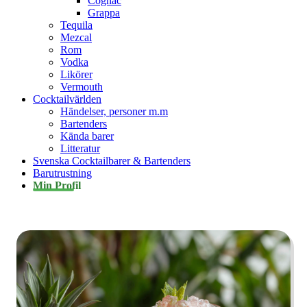
Cognac
Grappa
Tequila
Mezcal
Rom
Vodka
Likörer
Vermouth
Cocktailvärlden
Händelser, personer m.m
Bartenders
Kända barer
Litteratur
Svenska Cocktailbarer & Bartenders
Barutrustning
Min Profil