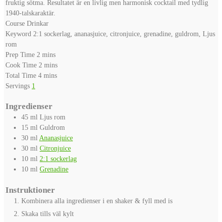
fruktig sötma. Resultatet är en livlig men harmonisk cocktail med tydlig
1940-talskaraktär.
Course
Drinkar
Keyword
2:1 sockerlag, ananasjuice, citronjuice, grenadine, guldrom, Ljus
rom
minutes
Prep Time
2
mins
minutes
Cook Time
2
mins
minutes
Total Time
4
mins
Servings
1
Ingredienser
45
ml
Ljus rom
15
ml
Guldrom
30
ml
Ananasjuice
30
ml
Citronjuice
10
ml
2:1 sockerlag
10
ml
Grenadine
Instruktioner
Kombinera alla ingredienser i en shaker & fyll med is
Skaka tills väl kylt