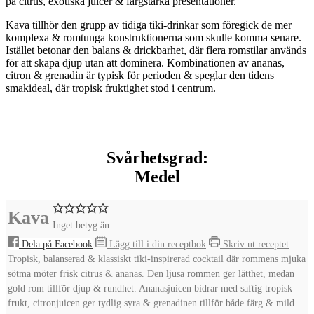
på citrus, exotiska juicer & färgstarka presentationer.
Kava tillhör den grupp av tidiga tiki-drinkar som föregick de mer
komplexa & romtunga konstruktionerna som skulle komma senare.
Istället betonar den balans & drickbarhet, där flera romstilar används
för att skapa djup utan att dominera. Kombinationen av ananas,
citron & grenadin är typisk för perioden & speglar den tidens
smakideal, där tropisk fruktighet stod i centrum.
Svårhetsgrad:
Medel
Kava
Inget betyg än
Dela på Facebook
Lägg till i din receptbok
Skriv ut receptet
Tropisk, balanserad & klassiskt tiki-inspirerad cocktail där rommens mjuka
sötma möter frisk citrus & ananas. Den ljusa rommen ger lätthet, medan
gold rom tillför djup & rundhet. Ananasjuicen bidrar med saftig tropisk
frukt, citronjuicen ger tydlig syra & grenadinen tillför både färg & mild