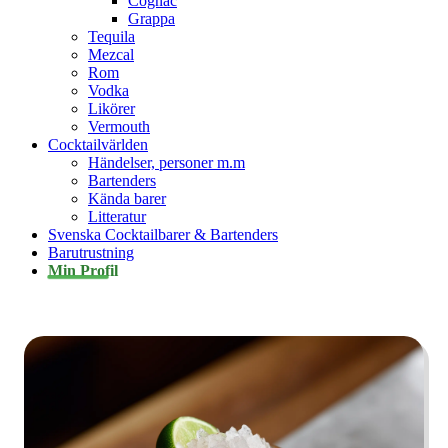
Cognac
Grappa
Tequila
Mezcal
Rom
Vodka
Likörer
Vermouth
Cocktailvärlden
Händelser, personer m.m
Bartenders
Kända barer
Litteratur
Svenska Cocktailbarer & Bartenders
Barutrustning
Min Profil