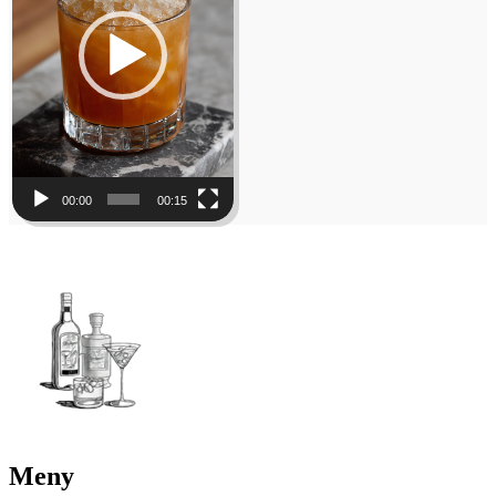
00:00
00:15
Meny