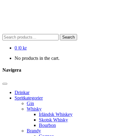
Search
Search
for:
0
|
0 kr
No products in the cart.
Navigera
Drinkar
Spritkategorier
Gin
Whisky
Irländsk Whiskey
Skotsk Whisky
Bourbon
Brandy