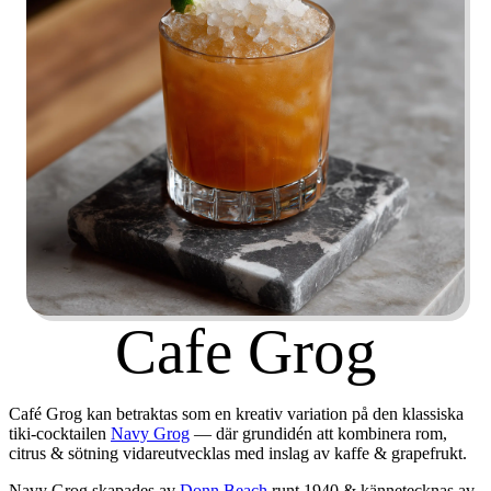
Cafe Grog
Café Grog kan betraktas som en kreativ variation på den klassiska
tiki-cocktailen
Navy Grog
— där grundidén att kombinera rom,
citrus & sötning vidareutvecklas med inslag av kaffe & grapefrukt.
Navy Grog skapades av
Donn Beach
runt 1940 & kännetecknas av