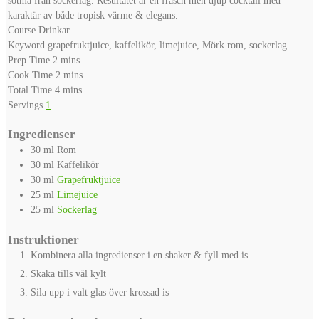
karaktär av både tropisk värme & elegans.
Course
Drinkar
Keyword
grapefruktjuice, kaffelikör, limejuice, Mörk rom, sockerlag
minutes
Prep Time
2
mins
minutes
Cook Time
2
mins
minutes
Total Time
4
mins
Servings
1
Ingredienser
30
ml
Rom
30
ml
Kaffelikör
30
ml
Grapefruktjuice
25
ml
Limejuice
25
ml
Sockerlag
Instruktioner
Kombinera alla ingredienser i en shaker & fyll med is
Skaka tills väl kylt
Sila upp i valt glas över krossad is