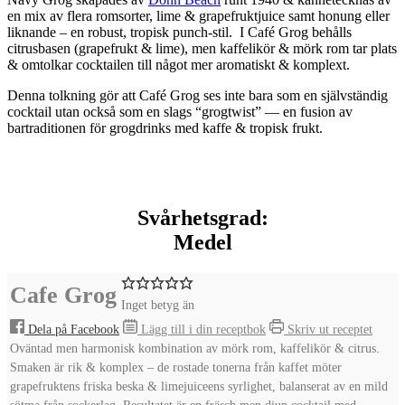
en mix av flera romsorter, lime & grapefruktjuice samt honung eller
liknande – en robust, tropisk punch-stil.
I Café Grog behålls
citrusbasen (grapefrukt & lime), men kaffelikör & mörk rom tar plats
& omtolkar cocktailen till något mer aromatiskt & komplext.
Denna tolkning gör att Café Grog ses inte bara som en självständig
cocktail utan också som en slags “grogtwist” — en fusion av
bartraditionen för grogdrinks med kaffe & tropisk frukt.
Svårhetsgrad:
Medel
Cafe Grog
Inget betyg än
Dela på Facebook
Lägg till i din receptbok
Skriv ut receptet
Oväntad men harmonisk kombination av mörk rom, kaffelikör & citrus.
Smaken är rik & komplex – de rostade tonerna från kaffet möter
grapefruktens friska beska & limejuiceens syrlighet, balanserat av en mild
sötma från sockerlag. Resultatet är en fräsch men djup cocktail med