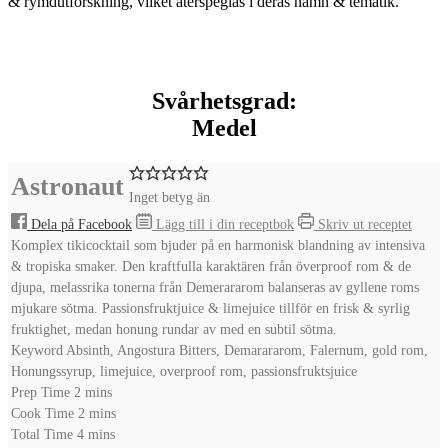
& rymdutforskning, vilket återspeglas i deras namn & tematik.
Svårhetsgrad:
Medel
Astronaut
Inget betyg än
Dela på Facebook
Lägg till i din receptbok
Skriv ut receptet
Komplex tikicocktail som bjuder på en harmonisk blandning av intensiva
& tropiska smaker. Den kraftfulla karaktären från överproof rom & de
djupa, melassrika tonerna från Demerararom balanseras av gyllene roms
mjukare sötma. Passionsfruktjuice & limejuice tillför en frisk & syrlig
fruktighet, medan honung rundar av med en subtil sötma.
Keyword
Absinth, Angostura Bitters, Demarararom, Falernum, gold rom,
Honungssyrup, limejuice, overproof rom, passionsfruktsjuice
minutes
Prep Time
2
mins
minutes
Cook Time
2
mins
minutes
Total Time
4
mins