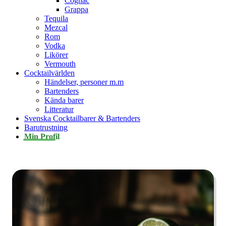
Cognac
Grappa
Tequila
Mezcal
Rom
Vodka
Likörer
Vermouth
Cocktailvärlden
Händelser, personer m.m
Bartenders
Kända barer
Litteratur
Svenska Cocktailbarer & Bartenders
Barutrustning
Min Profil