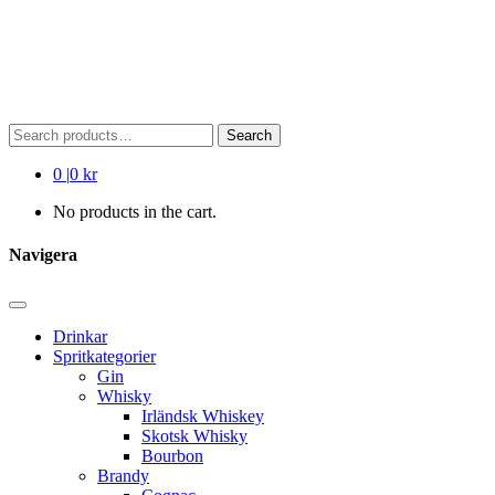
Search
Search
for:
0
|
0 kr
No products in the cart.
Navigera
Drinkar
Spritkategorier
Gin
Whisky
Irländsk Whiskey
Skotsk Whisky
Bourbon
Brandy