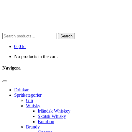
Search
Search
for:
0
|
0 kr
No products in the cart.
Navigera
Drinkar
Spritkategorier
Gin
Whisky
Irländsk Whiskey
Skotsk Whisky
Bourbon
Brandy