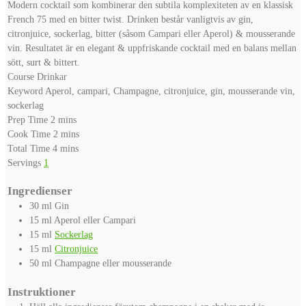
Modern cocktail som kombinerar den subtila komplexiteten av en klassisk
French 75 med en bitter twist. Drinken består vanligtvis av gin,
citronjuice, sockerlag, bitter (såsom Campari eller Aperol) & mousserande
vin. Resultatet är en elegant & uppfriskande cocktail med en balans mellan
sött, surt & bittert.
Course
Drinkar
Keyword
Aperol, campari, Champagne, citronjuice, gin, mousserande vin,
sockerlag
minutes
Prep Time
2
mins
minutes
Cook Time
2
mins
minutes
Total Time
4
mins
Servings
1
Ingredienser
30
ml
Gin
15
ml
Aperol eller Campari
15
ml
Sockerlag
15
ml
Citronjuice
50
ml
Champagne eller mousserande
Instruktioner