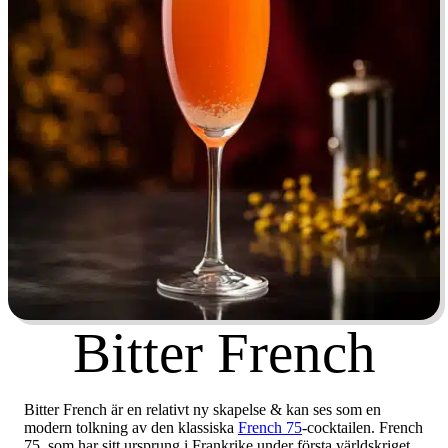
Bitter French
Bitter French är en relativt ny skapelse & kan ses som en
modern tolkning av den klassiska
French 75
-cocktailen. French
75, som har sitt ursprung i Frankrike under första världskriget,