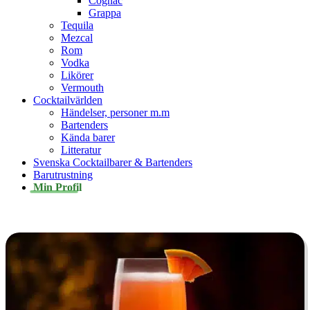
Cognac
Grappa
Tequila
Mezcal
Rom
Vodka
Likörer
Vermouth
Cocktailvärlden
Händelser, personer m.m
Bartenders
Kända barer
Litteratur
Svenska Cocktailbarer & Bartenders
Barutrustning
Min Profil