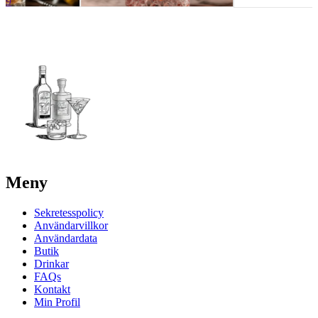
9
Meny
Sekretesspolicy
Användarvillkor
Användardata
Butik
Drinkar
FAQs
Kontakt
Min Profil