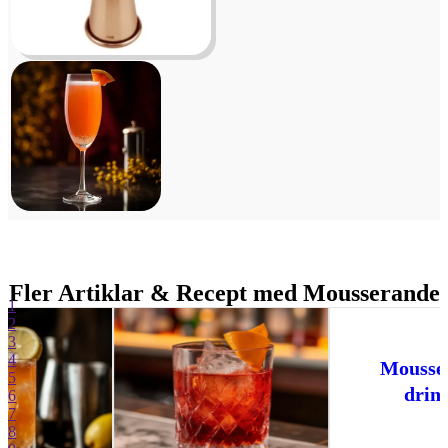
Fler Artiklar & Recept med Mousserande
1
2
3
4
Mousserande
5
drinkar
6
7
8